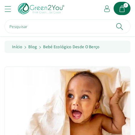
a
0
o
c
o
Pesquisar
n
t
e
ú
Início
Blog
Bebé Ecológico Desde O Berço
d
o