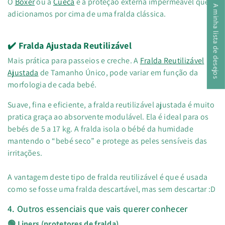
O
Boxer
ou a
Cueca
é a proteção externa impermeável que
A minha lista de desejos
adicionamos por cima de uma fralda clássica.
✔️ Fralda Ajustada Reutilizável
Mais prática para passeios e creche.
A
Fralda Reutilizável
Ajustada
de Tamanho Único, pode variar em função da
morfologia de cada bebé.
Suave, fina e eficiente, a fralda reutilizável ajustada é muito
pratica graça ao absorvente modulável. Ela é ideal para os
bebés de 5 a 17 kg. A fralda isola o bébé da humidade
mantendo o “bebé seco” e protege as peles sensíveis das
irritações.
A vantagem deste tipo de fralda reutilizável é que é usada
como se fosse uma fralda descartável, mas sem descartar :D
4. Outros essenciais que vais querer conhecer
🟢 Liners (protetores de fralda)