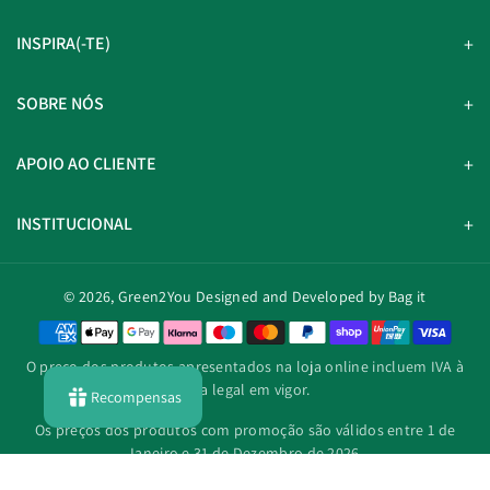
INSPIRA(-TE)
SOBRE NÓS
APOIO AO CLIENTE
INSTITUCIONAL
© 2026,
Green2You
Designed and Developed by Bag it
M
é
O preço dos produtos apresentados na loja online incluem IVA à
t
taxa legal em vigor.
Recompensas
o
d
Os preços dos produtos com promoção são válidos entre 1 de
o
Janeiro e 31 de Dezembro de 2026.
s