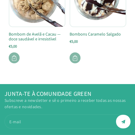
Bombom de Avelã e Cacau —
Bombons Caramelo Salgado
doce saudável e irresistível
€5,00
€5,00
JUNTA-TE À COMUNIDADE GREEN
Subscreve a newsletter e sê o primeiro a receber todas as nossas
ofertas e novidades.
E-mail