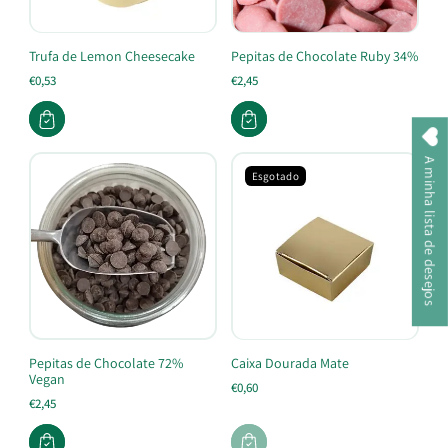
Trufa de Lemon Cheesecake
Pepitas de Chocolate Ruby 34%
€0,53
€2,45
A minha lista de desejos
Esgotado
Pepitas de Chocolate 72%
Caixa Dourada Mate
Vegan
€0,60
€2,45