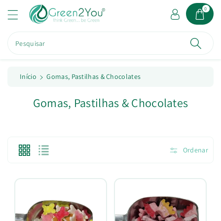
a
0
o
c
o
Pesquisar
n
t
e
ú
Início
Gomas, Pastilhas & Chocolates
d
o
C
Gomas, Pastilhas & Chocolates
o
l
e
Ordenar
ç
ã
o
: