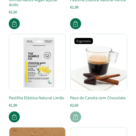
ácido
€1,99
€2,50
Esgotado
Pastilha Elástica Natural Limão
Paus de Canela com Chocolate
€1,99
€2,60