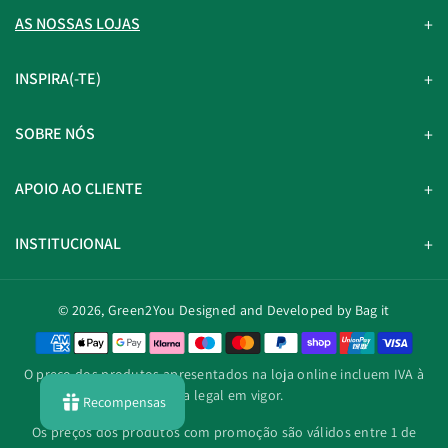
AS NOSSAS LOJAS
INSPIRA(-TE)
SOBRE NÓS
APOIO AO CLIENTE
INSTITUCIONAL
© 2026,
Green2You
Designed and Developed by Bag it
M
é
O preço dos produtos apresentados na loja online incluem IVA à
t
taxa legal em vigor.
Recompensas
o
d
Os preços dos produtos com promoção são válidos entre 1 de
o