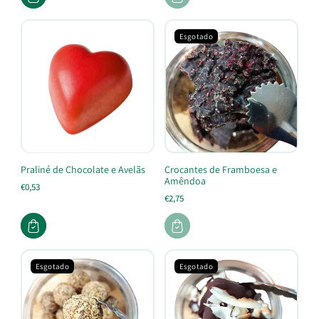
Esgotado
Praliné de Chocolate e Avelãs
Crocantes de Framboesa e
Amêndoa
€0,53
€2,75
Esgotado
Esgotado