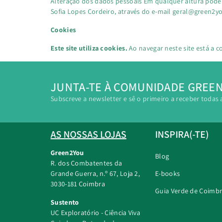
Alteração dos dados pessoais Em qualquer altura pode 
Sofia Lopes Cordeiro, através do e-mail geral@green2y
Cookies
Este site utiliza cookies.
Ao navegar neste site está a co
JUNTA-TE À COMUNIDADE GREE
Subscreve a newsletter e sê o primeiro a receber todas 
AS NOSSAS LOJAS
INSPIRA(-TE)
Green2You
Blog
R. dos Combatentes da
Grande Guerra, n.º 67, Loja 2,
E-books
3030-181 Coimbra
Guia Verde de Coimb
Sustento
UC Exploratório - Ciência Viva