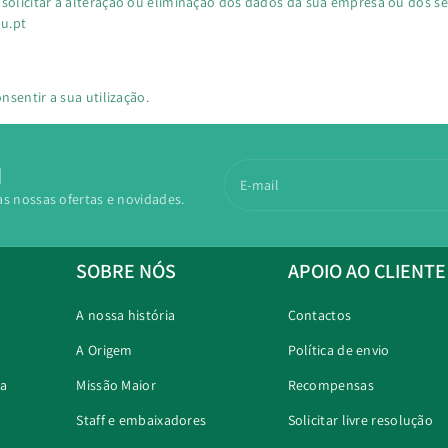
solicitar a alteração ou eliminação dos dados da sua empresa ou dos 
ou.pt
nsentir a sua utilização.
N
E-mail
as nossas ofertas e novidades.
SOBRE NÓS
APOIO AO CLIENTE
A nossa história
Contactos
A Origem
Política de envio
ra
Missão Maior
Recompensas
Staff e embaixadores
Solicitar livre resolução