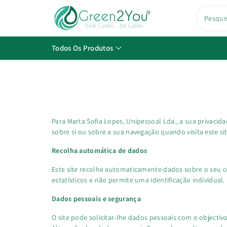
a
o
Pesqui
c
o
Todos Os Produtos
n
t
e
ú
d
o
Para
Marta Sofia Lopes, Unipessoal Lda., a sua privaci
sobre si ou sobre a sua navegação quando visita este sit
Recolha automática de dados
Este site recolhe automaticamente dados sobre o seu co
estatísticos e não permite uma identificação individual. 
Dados pessoais e segurança
O site pode solicitar-lhe dados pessoais com o objectiv