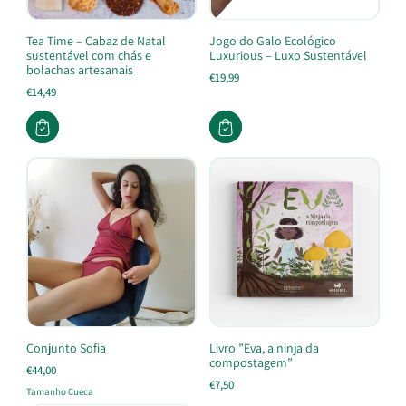
Tea Time – Cabaz de Natal
Jogo do Galo Ecológico
sustentável com chás e
Luxurious – Luxo Sustentável
bolachas artesanais
€19,99
€14,49
Conjunto Sofia
Livro ”Eva, a ninja da
compostagem”
€44,00
€7,50
Tamanho Cueca