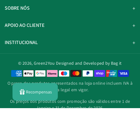
SOBRE NÓS
APOIO AO CLIENTE
INSTITUCIONAL
© 2026,
Green2You
Designed and Developed by Bag it
M
é
O preço dos produtos apresentados na loja online incluem IVA à
t
taxa legal em vigor.
Recompensas
o
d
Os preços dos produtos com promoção são válidos entre 1 de
o
Janeiro e 31 de Dezembro de 2026.
s
d
e
p
a