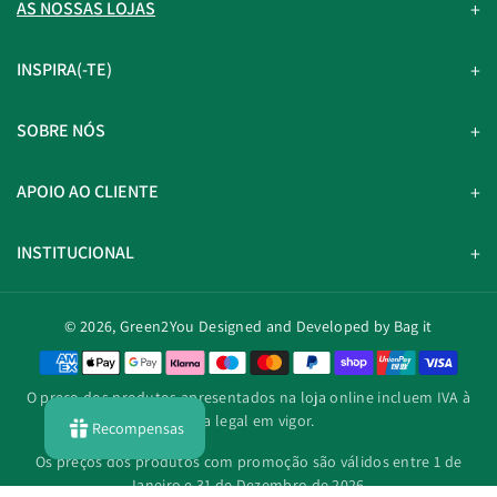
AS NOSSAS LOJAS
INSPIRA(-TE)
SOBRE NÓS
APOIO AO CLIENTE
INSTITUCIONAL
© 2026,
Green2You
Designed and Developed by Bag it
M
é
O preço dos produtos apresentados na loja online incluem IVA à
t
taxa legal em vigor.
Recompensas
o
d
Os preços dos produtos com promoção são válidos entre 1 de
o
Janeiro e 31 de Dezembro de 2026.