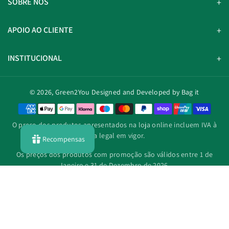
SOBRE NÓS
APOIO AO CLIENTE
INSTITUCIONAL
© 2026,
Green2You
Designed and Developed by Bag it
M
é
O preço dos produtos apresentados na loja online incluem IVA à
t
taxa legal em vigor.
Recompensas
o
d
Os preços dos produtos com promoção são válidos entre 1 de
o
Janeiro e 31 de Dezembro de 2026.
s
d
e
p
a
g