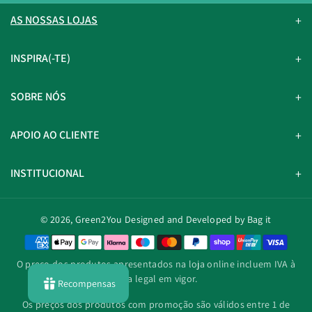
AS NOSSAS LOJAS
INSPIRA(-TE)
SOBRE NÓS
APOIO AO CLIENTE
INSTITUCIONAL
© 2026,
Green2You
Designed and Developed by Bag it
M
é
O preço dos produtos apresentados na loja online incluem IVA à
t
taxa legal em vigor.
Recompensas
o
d
Os preços dos produtos com promoção são válidos entre 1 de