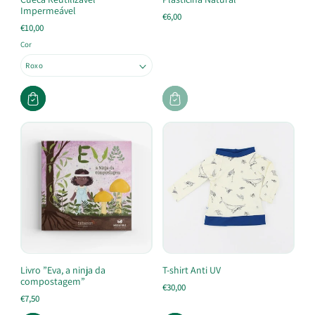
Impermeável
€6,00
€10,00
Cor
Livro ”Eva, a ninja da
T-shirt Anti UV
compostagem”
€30,00
€7,50