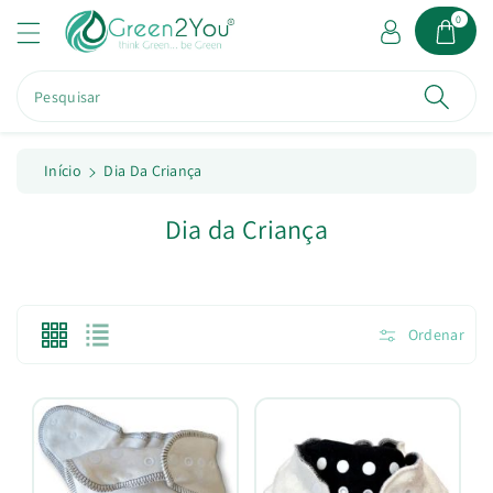
a
0
o
c
o
Pesquisar
n
t
e
ú
Início
Dia Da Criança
d
o
C
Dia da Criança
o
l
e
Ordenar
ç
ã
o
: