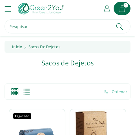
a
0
o
c
o
Pesquisar
n
t
e
ú
Início
Sacos De Dejetos
d
o
C
Sacos de Dejetos
o
l
e
Ordenar
ç
ã
o
Esgotado
: