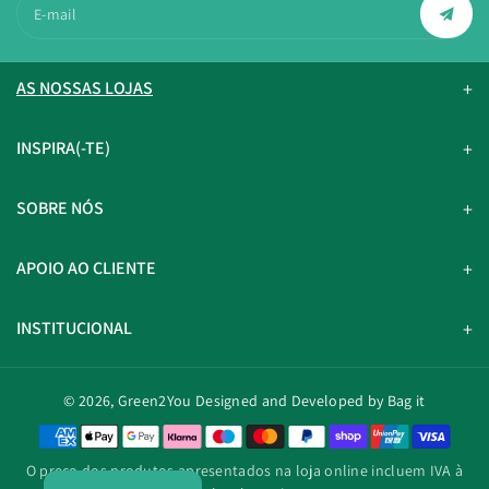
E-mail
AS NOSSAS LOJAS
INSPIRA(-TE)
SOBRE NÓS
APOIO AO CLIENTE
INSTITUCIONAL
© 2026,
Green2You
Designed and Developed by Bag it
M
é
O preço dos produtos apresentados na loja online incluem IVA à
t