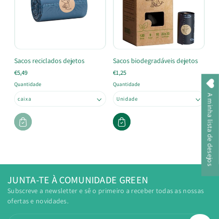
Sacos reciclados dejetos
Sacos biodegradáveis dejetos
€5,49
€1,25
Quantidade
Quantidade
A minha lista de desejos
JUNTA-TE À COMUNIDADE GREEN
Subscreve a newsletter e sê o primeiro a receber todas as nossas
ofertas e novidades.