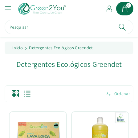
a
0
o
c
o
Pesquisar
n
t
e
ú
Início
Detergentes Ecológicos Greendet
d
o
C
Detergentes Ecológicos Greendet
o
l
e
Ordenar
ç
ã
o
: