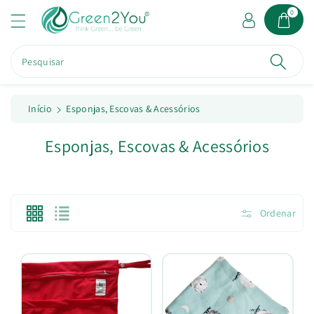
a
0
o
c
o
Pesquisar
n
t
e
ú
Início
Esponjas, Escovas & Acessórios
d
o
C
Esponjas, Escovas & Acessórios
o
l
e
Ordenar
ç
ã
o
: