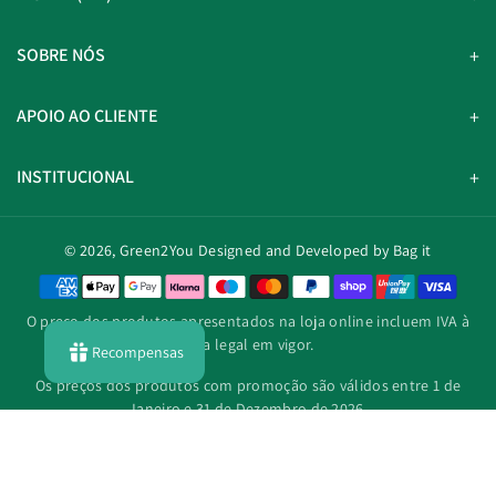
SOBRE NÓS
APOIO AO CLIENTE
INSTITUCIONAL
© 2026,
Green2You
Designed and Developed by Bag it
M
é
O preço dos produtos apresentados na loja online incluem IVA à
t
taxa legal em vigor.
Recompensas
o
d
Os preços dos produtos com promoção são válidos entre 1 de
o
Janeiro e 31 de Dezembro de 2026.
s
d
e
p