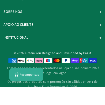
SOBRE NÓS
APOIO AO CLIENTE
INSTITUCIONAL
© 2026,
Green2You
Designed and Developed by Bag it
M
é
O preço dos produtos apresentados na loja online incluem IVA à
t
taxa legal em vigor.
Recompensas
o
d
Os preços dos produtos com promoção são válidos entre 1 de
o
Janeiro e 31 de Dezembro de 2026.
s
d
e
p