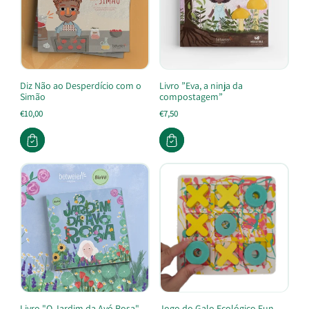
Diz Não ao Desperdício com o
Livro ”Eva, a ninja da
Simão
compostagem”
€10,00
€7,50
Livro "O Jardim da Avó Rosa"
Jogo do Galo Ecológico Fun –