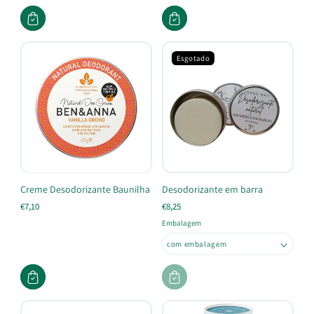
Esgotado
Creme Desodorizante Baunilha
Desodorizante em barra
€7,10
€8,25
Embalagem