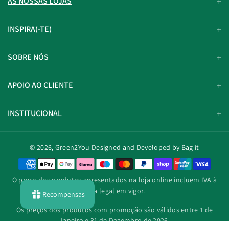
AS NOSSAS LOJAS
INSPIRA(-TE)
SOBRE NÓS
APOIO AO CLIENTE
INSTITUCIONAL
© 2026,
Green2You
Designed and Developed by Bag it
M
é
O preço dos produtos apresentados na loja online incluem IVA à
t
taxa legal em vigor.
Recompensas
o
d
Os preços dos produtos com promoção são válidos entre 1 de
o
Janeiro e 31 de Dezembro de 2026.
s