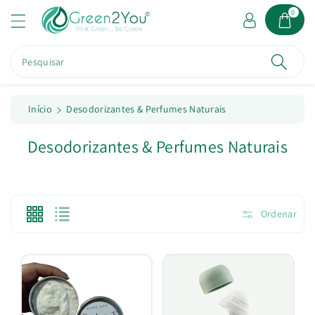
a
0
o
c
o
Pesquisar
n
t
e
ú
Início
Desodorizantes & Perfumes Naturais
d
o
C
Desodorizantes & Perfumes Naturais
o
l
e
Ordenar
ç
ã
o
: