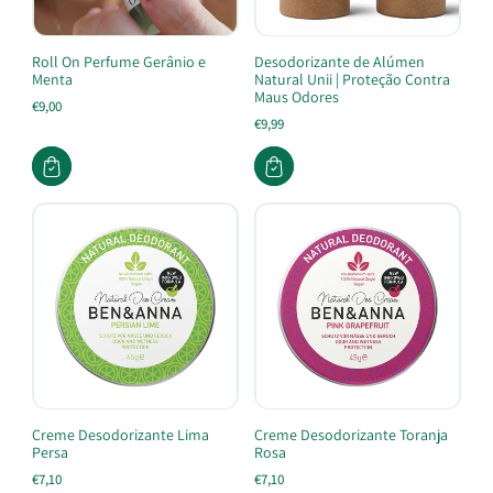
Roll On Perfume Gerânio e
Desodorizante de Alúmen
Menta
Natural Unii | Proteção Contra
Maus Odores
€9,00
€9,99
Creme Desodorizante Lima
Creme Desodorizante Toranja
Persa
Rosa
€7,10
€7,10