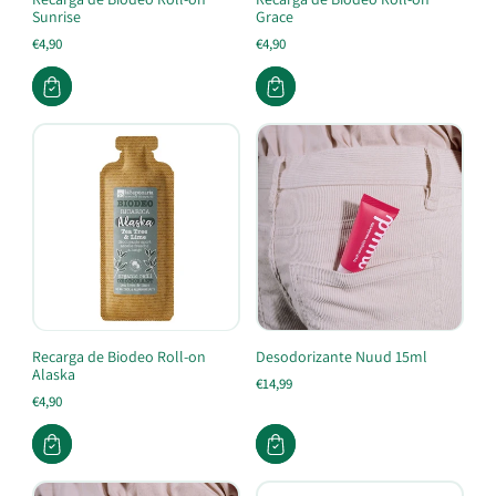
Sunrise
Grace
€4,90
€4,90
Recarga de Biodeo Roll-on
Desodorizante Nuud 15ml
Alaska
€14,99
€4,90