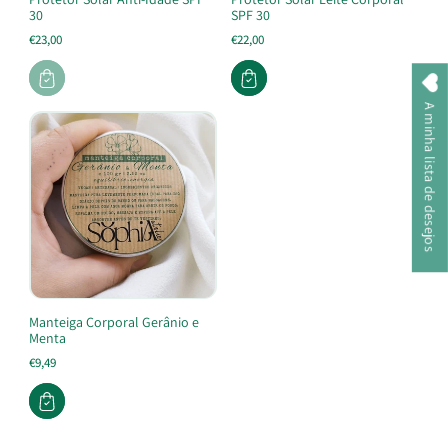
30
SPF 30
€23,00
€22,00
A minha lista de desejos
Manteiga Corporal Gerânio e
Menta
€9,49