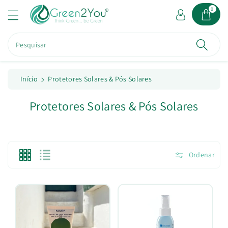
a
0
o
c
o
Pesquisar
n
t
e
ú
Início
Protetores Solares & Pós Solares
d
o
C
Protetores Solares & Pós Solares
o
l
e
Ordenar
ç
ã
o
: