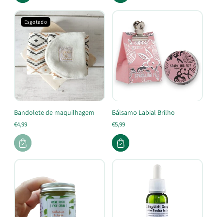
Esgotado
Bandolete de maquilhagem
Bálsamo Labial Brilho
€4,99
€5,99