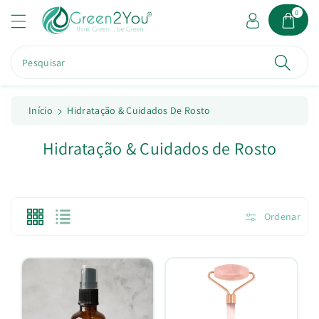
a
0
o
c
o
Pesquisar
n
t
e
ú
Início
Hidratação & Cuidados De Rosto
d
o
C
Hidratação & Cuidados de Rosto
o
l
e
Ordenar
ç
ã
o
: