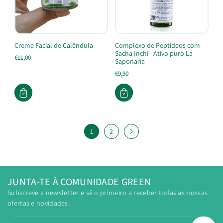
Creme Facial de Calêndula
Complexo de Peptídeos com
Sacha Inchi - Ativo puro La
€11,00
Saponaria
€9,90
1
2
JUNTA-TE À COMUNIDADE GREEN
Subscreve a newsletter e sê o primeiro a receber todas as nossas
ofertas e novidades.