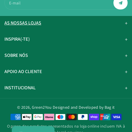
E-mail
AS NOSSAS LOJAS
INSPIRA(-TE)
SOBRE NÓS
APOIO AO CLIENTE
INSTITUCIONAL
© 2026,
Green2You
Designed and Developed by Bag it
M
é
O preço dos produtos apresentados na loja online incluem IVA à
t