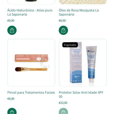
Ácido Hialurónico - Ativo puro
Óleo de Rosa Mosqueta La
La Saponaria
Saponária
€9,90
€8,90
Esgotado
Pincel para Tratamentos Faciais
Protetor Solar Anti-Idade SPF
30
€9,90
€23,00