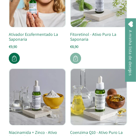
A minha lista de desejos
Ativador Ecofermentado La
Fitoretinol - Ativo Puro La
Saponaria
Saponaria
€9,90
€8,90
Niacinamida + Zinco - Ativo
Coenzima Q10 - Ativo Puro La