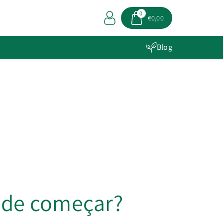
0
€0,00
Blog
nde começar?