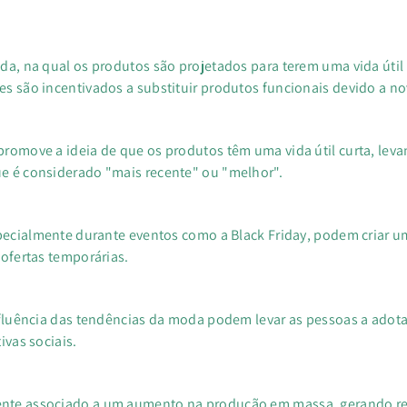
da, na qual os produtos são projetados para terem uma vida útil
s são incentivados a substituir produtos funcionais devido a n
romove a ideia de que os produtos têm uma vida útil curta, leva
e é considerado "mais recente" ou "melhor".
specialmente durante eventos como a Black Friday, podem criar
 ofertas temporárias.
nfluência das tendências da moda podem levar as pessoas a adot
ivas sociais.
nte associado a um aumento na produção em massa, gerando re