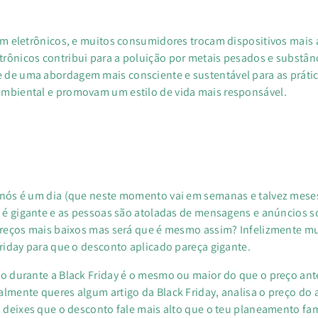
em eletrônicos, e muitos consumidores trocam dispositivos mais 
rônicos contribui para a poluição por metais pesados e substânc
 de uma abordagem mais consciente e sustentável para as práti
ambiental e promovam um estilo de vida mais responsável.
a nós é um dia (que neste momento vai em semanas e talvez mes
ia é gigante e as pessoas são atoladas de mensagens e anúncios 
 preços mais baixos mas será que é mesmo assim? Infelizmente 
Friday para que o desconto aplicado pareça gigante.
to durante a Black Friday é o mesmo ou maior do que o preço ant
lmente queres algum artigo da Black Friday, analisa o preço do a
o deixes que o desconto fale mais alto que o teu planeamento fam