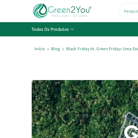
a
o
Pesqui
c
o
Todos Os Produtos
n
t
e
ú
Início
Blog
Black Friday Vs. Green Friday: Uma 
d
o