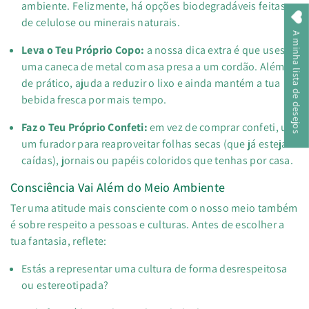
ambiente. Felizmente, há opções biodegradáveis feitas
de celulose ou minerais naturais.
A minha lista de desejos
Leva o Teu Próprio Copo:
a nossa dica extra é que uses
uma caneca de metal com asa presa a um cordão. Além
de prático, ajuda a reduzir o lixo e ainda mantém a tua
bebida fresca por mais tempo.
Faz o Teu Próprio Confeti:
em vez de comprar confeti, usa
um furador para reaproveitar folhas secas (que já estejam
caídas), jornais ou papéis coloridos que tenhas por casa.
Consciência Vai Além do Meio Ambiente
Ter uma atitude mais consciente com o nosso meio também
é sobre respeito a pessoas e culturas.
Antes de escolher a
tua fantasia, reflete:
Estás a representar uma cultura de forma desrespeitosa
ou estereotipada?