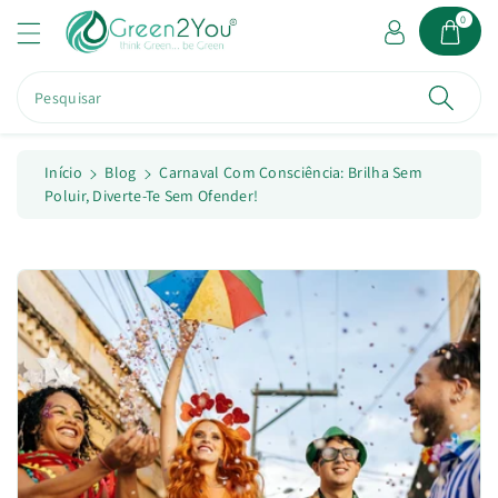
a
0
o
c
o
Pesquisar
n
t
e
ú
Início
Blog
Carnaval Com Consciência: Brilha Sem
d
Poluir, Diverte-Te Sem Ofender!
o