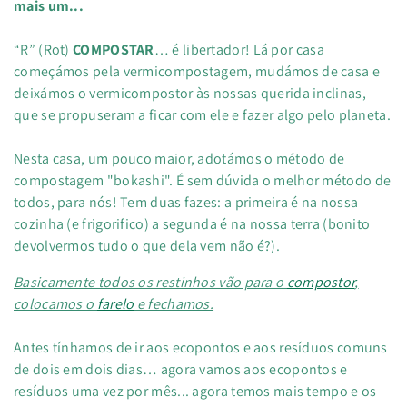
mais um...
“R” (Rot)
COMPOSTAR
… é libertador! Lá por casa
começámos pela vermicompostagem, mudámos de casa e
deixámos o vermicompostor às nossas querida inclinas,
que se propuseram a ficar com ele e fazer algo pelo planeta.
Nesta casa, um pouco maior, adotámos o método de
compostagem "bokashi". É sem dúvida o melhor método de
todos, para nós! Tem duas fazes: a primeira é na nossa
cozinha (e frigorifico) a segunda é na nossa terra (bonito
devolvermos tudo o que dela vem não é?).
Basicamente todos os restinhos vão para o
compostor
,
colocamos o
farelo
e fechamos.
Antes tínhamos de ir aos ecopontos e aos resíduos comuns
de dois em dois dias… agora vamos aos ecopontos e
resíduos uma vez por mês... agora temos mais tempo e os