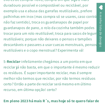
duradouro possível e compostável ou reciclável, por
exemplo usa e abusa das garrafas reutilizáveis, prefere
A minha lista de desejos
palhinhas em inox (mas compra só se usares, caso contrário
não faz sentido), troca os guardanapos de papel por
guardanapos de pano, o rolo da cozinha também podes
trocar para um rolo reutilizável; troca para sacos de legumes
reutilizáveis; porque não deixares o pensos e tampões
descartáveis e passares a usar cuecas menstruais, pensos
reutilizáveis e o copo menstrual? Experimenta vá!
5-
Reciclar
-infelizmente chegámos a um ponto em que
reciclar já não basta, em que o importante é mesmo reduzir
os resíduos. É super importante reciclar, mas é sempre
melhor não termos que reciclar, por não termos resíduos
certo? Então a parte de reciclar será mesmo em último
recurso, em última opção! certo?
Em pleno 2023 há mais R´s, mas hoje só te quero falar de