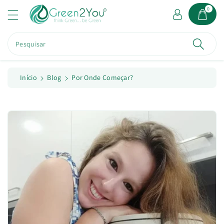
a
0
o
c
o
Pesquisar
n
t
e
ú
Início
Blog
Por Onde Começar?
d
o