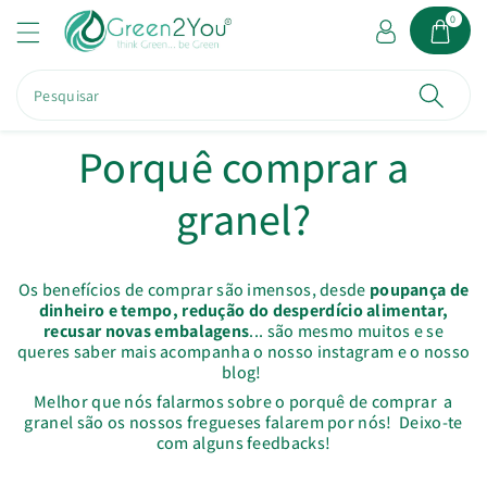
a
0
o
c
o
Pesquisar
n
t
e
Porquê comprar a
ú
d
granel?
o
Os benefícios de comprar são imensos, desde
poupança de
dinheiro e tempo, redução do desperdício alimentar,
recusar novas embalagens
... são mesmo muitos e se
queres saber mais acompanha o nosso instagram e o nosso
blog!
Melhor que nós falarmos sobre o porquê de comprar a
granel são os nossos fregueses falarem por nós! Deixo-te
com alguns feedbacks!