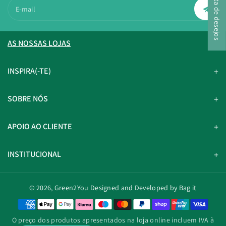
A minha lista de desejos
E-mail
AS NOSSAS LOJAS
INSPIRA(-TE)
SOBRE NÓS
APOIO AO CLIENTE
INSTITUCIONAL
© 2026,
Green2You
Designed and Developed by Bag it
M
é
O preço dos produtos apresentados na loja online incluem IVA à
t