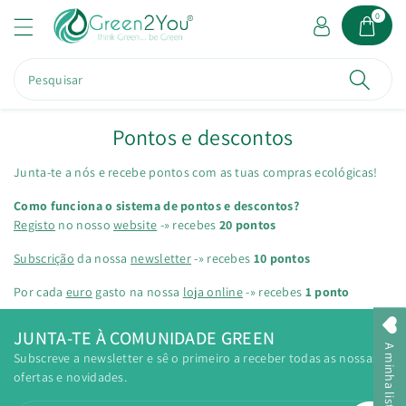
a
0
o
c
o
Pesquisar
n
t
e
Pontos e descontos
ú
d
Junta-te a nós e recebe pontos com as tuas compras ecológicas!
o
Como funciona o sistema de pontos e descontos?
Registo
no nosso
website
-» recebes
20 pontos
Subscrição
da nossa
newsletter
-» recebes
10 pontos
Por cada
euro
gasto na nossa
loja online
-» recebes
1 ponto
JUNTA-TE À COMUNIDADE GREEN
Subscreve a newsletter e sê o primeiro a receber todas as nossas
ofertas e novidades.