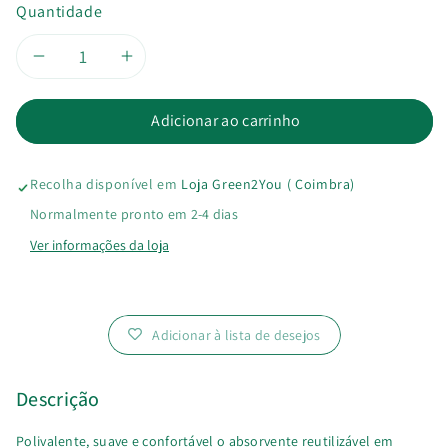
Quantidade
Diminuir
Aumentar
a
a
Adicionar ao carrinho
quantidade
quantidade
Recolha disponível em
Loja Green2You ( Coimbra)
de
de
Normalmente pronto em 2-4 dias
Absorvente
Absorvente
Ver informações da loja
Reutilizável
Reutilizável
Adicionar à lista de desejos
Descrição
Polivalente, suave e confortável o absorvente reutilizável em