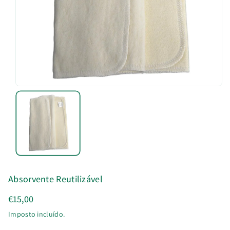
u
t
o
Absorvente Reutilizável
€15,00
Imposto incluído.