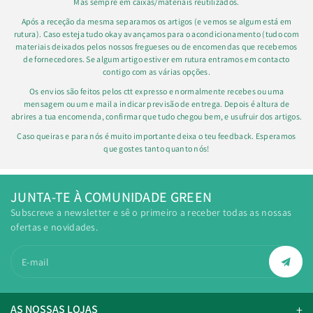
Mas sempre em caixas/materiais reutilizados.
Após a receção da mesma separamos os artigos (e vemos se algum está em
rutura). Caso esteja tudo okay avançamos para o acondicionamento (tudo com
materiais deixados pelos nossos fregueses ou de encomendas que recebemos
de fornecedores. Se algum artigo estiver em rutura entramos em contacto
contigo com as várias opções.
Os envios são feitos pelos ctt expresso e normalmente recebes ou uma
mensagem ou um e mail a indicar previsão de entrega. Depois é altura de
abrires a tua encomenda, confirmar que tudo chegou bem, e usufruir dos artigos.
Caso queiras e para nós é muito importante deixa o teu feedback. Esperamos
que gostes tanto quanto nós!
JUNTA-TE À COMUNIDADE GREEN
Subscreve a newsletter e sê o primeiro a receber todas as nossas
ofertas e novidades.
E-mail
AS NOSSAS LOJAS