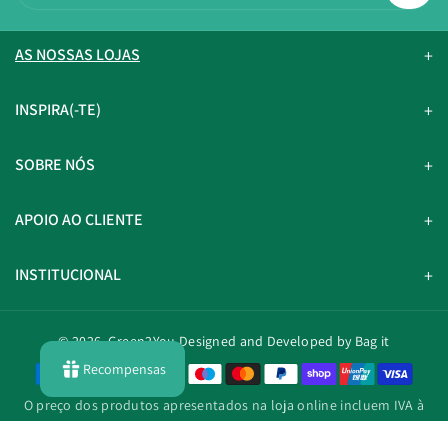
AS NOSSAS LOJAS
INSPIRA(-TE)
SOBRE NÓS
APOIO AO CLIENTE
INSTITUCIONAL
© 2026,
Green2You
Designed and Developed by Bag it
Recompensas
M
é
O preço dos produtos apresentados na loja online incluem IVA à
t
taxa legal em vigor.
o