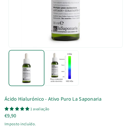
u
t
o
Ácido Hialurónico - Ativo Puro La Saponaria
1 avaliação
€9,90
Imposto incluído.