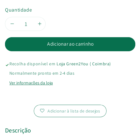
Quantidade
Diminuir
Aumentar
a
a
Adicionar ao carrinho
quantidade
quantidade
Recolha disponível em
Loja Green2You ( Coimbra)
de
de
Normalmente pronto em 2-4 dias
Ácido
Ácido
Ver informações da loja
Hialurónico
Hialurónico
-
-
Adicionar à lista de desejos
Ativo
Ativo
Descrição
puro
puro