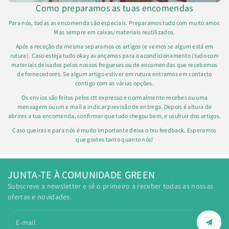
Como preparamos as tuas encomendas
Para nós, todas as encomenda são especiais. Preparamos tudo com muito amor.
Mas sempre em caixas/materiais reutilizados.
Após a receção da mesma separamos os artigos (e vemos se algum está em
rutura). Caso esteja tudo okay avançamos para o acondicionamento (tudo com
materiais deixados pelos nossos fregueses ou de encomendas que recebemos
de fornecedores. Se algum artigo estiver em rutura entramos em contacto
contigo com as várias opções.
Os envios são feitos pelos ctt expresso e normalmente recebes ou uma
mensagem ou um e mail a indicar previsão de entrega. Depois é altura de
abrires a tua encomenda, confirmar que tudo chegou bem, e usufruir dos artigos.
Caso queiras e para nós é muito importante deixa o teu feedback. Esperamos
que gostes tanto quanto nós!
JUNTA-TE À COMUNIDADE GREEN
Subscreve a newsletter e sê o primeiro a receber todas as nossas
ofertas e novidades.
E-mail