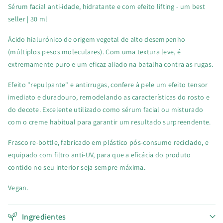
Sérum facial anti-idade, hidratante e com efeito lifting - um best
La
La
seller | 30 ml
Saponaria
Saponaria
Ácido hialurónico de origem vegetal de alto desempenho
(múltiplos pesos moleculares). Com uma textura leve, é
extremamente puro e um eficaz aliado na batalha contra as rugas.
Efeito "repulpante" e antirrugas, confere à pele um efeito tensor
imediato e duradouro, remodelando as características do rosto e
do decote. Excelente utilizado como sérum facial ou misturado
com o creme habitual para garantir um resultado surpreendente.
Frasco re-bottle, fabricado em plástico pós-consumo reciclado, e
equipado com filtro anti-UV, para que a eficácia do produto
contido no seu interior seja sempre máxima.
Vegan.
Ingredientes