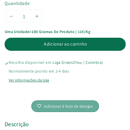
Quantidade
Diminuir
Aumentar
Uma Unidade=100 Gramas De Produto | 11€/kg
a
a
Adicionar ao carrinho
quantidade
quantidade
de
de
Recolha disponível em
Loja Green2You ( Coimbra)
Açúcar
Açúcar
Normalmente pronto em 2-4 dias
Ver informações da loja
de
de
Coco
Coco
Adicionar à lista de desejos
Bio
Bio
Descrição