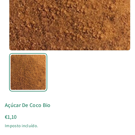
u
t
o
Açúcar De Coco Bio
€1,10
Imposto incluído.