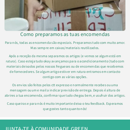
Como preparamos as tuas encomendas
Para nós, todas as encomenda são especiais. Preparamos tudo com muito amor.
Mas sempre em caixas/materiais reutilizados.
Após a receção da mesma separamos os artigos (e vemos se algum está em
rutura). Caso esteja tudo okay avançamos para o acondicionamento (tudo com
materiais deixados pelos nossos fregueses ou de encomendas que recebemos
de fornecedores. Se algum artigo estiver em rutura entramos em contacto
contigo com as várias opções.
Os envios são feitos pelos ctt expresso e normalmente recebes ou uma
mensagem ou um e mail a indicar previsão de entrega. Depois é altura de
abrires a tua encomenda, confirmar que tudo chegou bem, e usufruir dos artigos.
Caso queiras e para nós é muito importante deixa o teu feedback. Esperamos
que gostes tanto quanto nós!
JUNTA-TE À COMUNIDADE GREEN