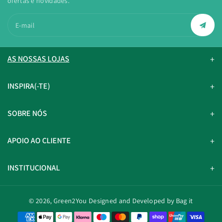
ofertas e novidades.
E-mail
AS NOSSAS LOJAS
INSPIRA(-TE)
SOBRE NÓS
APOIO AO CLIENTE
INSTITUCIONAL
© 2026,
Green2You
Designed and Developed by Bag it
M