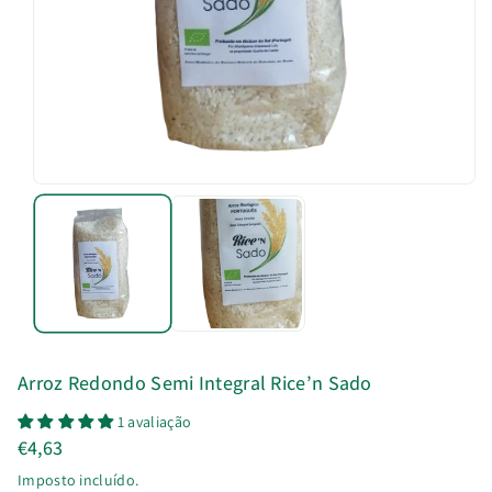
u
t
o
Arroz Redondo Semi Integral Rice’n Sado
1 avaliação
€4,63
Imposto incluído.