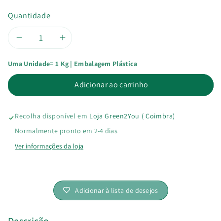
Quantidade
Diminuir
Aumentar
Uma Unidade= 1 Kg | Embalagem Plástica
a
a
Adicionar ao carrinho
quantidade
quantidade
de
de
Recolha disponível em
Loja Green2You ( Coimbra)
Arroz
Arroz
Normalmente pronto em 2-4 dias
Ver informações da loja
Redondo
Redondo
Semi
Semi
Adicionar à lista de desejos
Integral
Integral
Rice’n
Rice’n
Descrição