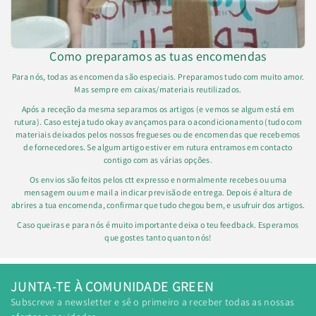
Como preparamos as tuas encomendas
Para nós, todas as encomenda são especiais. Preparamos tudo com muito amor.
Mas sempre em caixas/materiais reutilizados.
Após a receção da mesma separamos os artigos (e vemos se algum está em
rutura). Caso esteja tudo okay avançamos para o acondicionamento (tudo com
materiais deixados pelos nossos fregueses ou de encomendas que recebemos
de fornecedores. Se algum artigo estiver em rutura entramos em contacto
contigo com as várias opções.
Os envios são feitos pelos ctt expresso e normalmente recebes ou uma
mensagem ou um e mail a indicar previsão de entrega. Depois é altura de
abrires a tua encomenda, confirmar que tudo chegou bem, e usufruir dos artigos.
Caso queiras e para nós é muito importante deixa o teu feedback. Esperamos
que gostes tanto quanto nós!
JUNTA-TE À COMUNIDADE GREEN
Subscreve a newsletter e sê o primeiro a receber todas as nossas