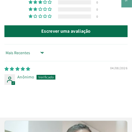
0
0
0
Escrever uma avaliação
Sort by
04/08/2026
Anônimo