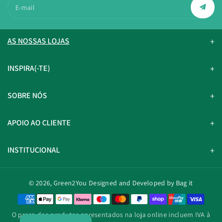
E-mail
AS NOSSAS LOJAS
INSPIRA(-TE)
SOBRE NÓS
APOIO AO CLIENTE
INSTITUCIONAL
© 2026,
Green2You
Designed and Developed by Bag it
M
é
O preço dos produtos apresentados na loja online incluem IVA à
t