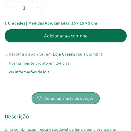
Diminuir
Aumentar
1 Unidades | Medidas Aproximadas: 15 × 15 × 5 Cm
a
a
Adicionar ao carrinho
quantidade
quantidade
de
de
Recolha disponível em
Loja Green2You ( Coimbra)
Barrita
Barrita
Normalmente pronto em 2-4 dias
Ver informações da loja
Trinca
Trinca
de
de
Adicionar à lista de desejos
Lima
Lima
e
e
Descrição
Gengibre
Gengibre
Uma combinação fresca e saudável de lima e gengibre para um