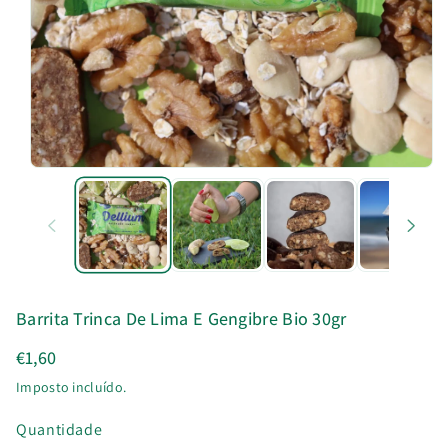
u
t
o
Barrita Trinca De Lima E Gengibre Bio 30gr
€1,60
Imposto incluído.
Quantidade