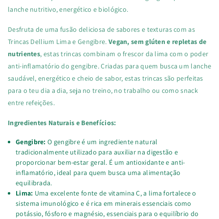
lanche nutritivo, energético e biológico.
Bio
Bio
Desfruta de uma fusão deliciosa de sabores e texturas com as
30gr
30gr
Trincas Dellium
Lima e Gengibre.
Vegan, sem glúten e repletas de
nutrientes
, estas trincas combinam o frescor da lima com o poder
anti-inflamatório do gengibre. Criadas para quem busca um lanche
saudável, energético e cheio de sabor, estas trincas são perfeitas
para o teu dia a dia, seja no treino, no trabalho ou como snack
entre refeições.
Ingredientes Naturais e Benefícios:
Gengibre:
O gengibre é um ingrediente natural
tradicionalmente utilizado para auxiliar na digestão e
proporcionar bem-estar geral. É um antioxidante e anti-
inflamatório, ideal para quem busca uma alimentação
equilibrada.
Lima:
Uma excelente fonte de vitamina C, a lima fortalece o
sistema imunológico e é rica em minerais essenciais como
potássio, fósforo e magnésio, essenciais para o equilíbrio do