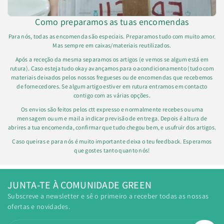
Como preparamos as tuas encomendas
Para nós, todas as encomenda são especiais. Preparamos tudo com muito amor.
Mas sempre em caixas/materiais reutilizados.
Após a receção da mesma separamos os artigos (e vemos se algum está em
rutura). Caso esteja tudo okay avançamos para o acondicionamento (tudo com
materiais deixados pelos nossos fregueses ou de encomendas que recebemos
de fornecedores. Se algum artigo estiver em rutura entramos em contacto
contigo com as várias opções.
Os envios são feitos pelos ctt expresso e normalmente recebes ou uma
mensagem ou um e mail a indicar previsão de entrega. Depois é altura de
abrires a tua encomenda, confirmar que tudo chegou bem, e usufruir dos artigos.
Caso queiras e para nós é muito importante deixa o teu feedback. Esperamos
que gostes tanto quanto nós!
JUNTA-TE À COMUNIDADE GREEN
Subscreve a newsletter e sê o primeiro a receber todas as nossas
ofertas e novidades.