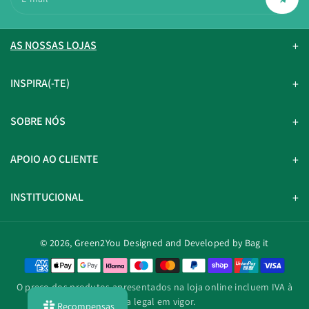
AS NOSSAS LOJAS
INSPIRA(-TE)
SOBRE NÓS
APOIO AO CLIENTE
INSTITUCIONAL
© 2026,
Green2You
Designed and Developed by Bag it
M
é
O preço dos produtos apresentados na loja online incluem IVA à
t
taxa legal em vigor.
Recompensas
o