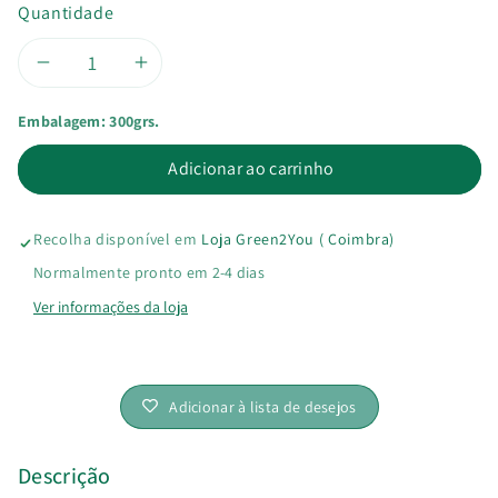
Quantidade
Diminuir
Aumentar
Embalagem: 300grs.
a
a
Adicionar ao carrinho
quantidade
quantidade
de
de
Recolha disponível em
Loja Green2You ( Coimbra)
Bolas
Bolas
Normalmente pronto em 2-4 dias
Ver informações da loja
de
de
Milho
Milho
Adicionar à lista de desejos
com
com
Mel
Mel
Descrição