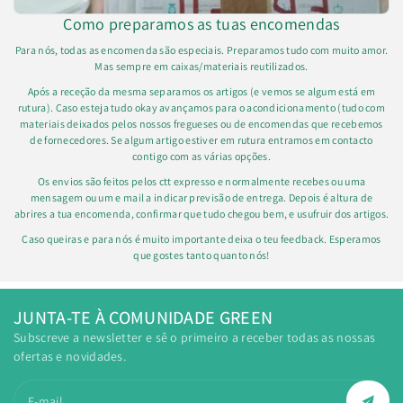
Como preparamos as tuas encomendas
Para nós, todas as encomenda são especiais. Preparamos tudo com muito amor.
Mas sempre em caixas/materiais reutilizados.
Após a receção da mesma separamos os artigos (e vemos se algum está em
rutura). Caso esteja tudo okay avançamos para o acondicionamento (tudo com
materiais deixados pelos nossos fregueses ou de encomendas que recebemos
de fornecedores. Se algum artigo estiver em rutura entramos em contacto
contigo com as várias opções.
Os envios são feitos pelos ctt expresso e normalmente recebes ou uma
mensagem ou um e mail a indicar previsão de entrega. Depois é altura de
abrires a tua encomenda, confirmar que tudo chegou bem, e usufruir dos artigos.
Caso queiras e para nós é muito importante deixa o teu feedback. Esperamos
que gostes tanto quanto nós!
JUNTA-TE À COMUNIDADE GREEN
Subscreve a newsletter e sê o primeiro a receber todas as nossas
ofertas e novidades.
E-mail