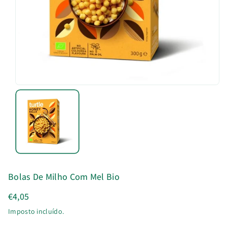
u
t
o
Bolas De Milho Com Mel Bio
€4,05
Imposto incluído.