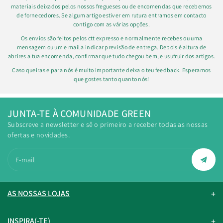
materiais deixados pelos nossos fregueses ou de encomendas que recebemos
de fornecedores. Se algum artigo estiver em rutura entramos em contacto
contigo com as várias opções.
Os envios são feitos pelos ctt expresso e normalmente recebes ou uma
mensagem ou um e mail a indicar previsão de entrega. Depois é altura de
abrires a tua encomenda, confirmar que tudo chegou bem, e usufruir dos artigos.
Caso queiras e para nós é muito importante deixa o teu feedback. Esperamos
que gostes tanto quanto nós!
JUNTA-TE À COMUNIDADE GREEN
Subscreve a newsletter e sê o primeiro a receber todas as nossas
ofertas e novidades.
E-mail
AS NOSSAS LOJAS
INSPIRA(-TE)