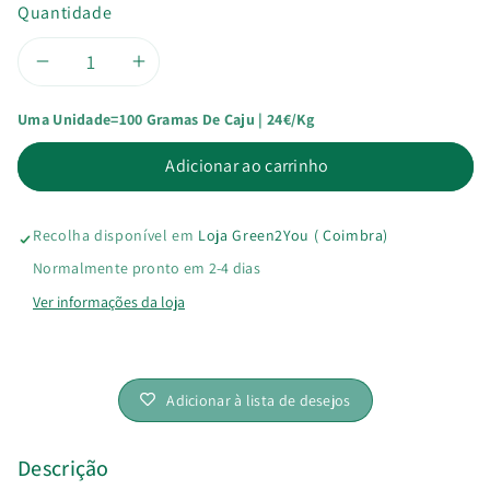
Quantidade
Diminuir
Aumentar
Uma Unidade=100 Gramas De Caju | 24€/kg
a
a
Adicionar ao carrinho
quantidade
quantidade
de
de
Recolha disponível em
Loja Green2You ( Coimbra)
Caju
Caju
Normalmente pronto em 2-4 dias
Ver informações da loja
Natural
Natural
Bio
Bio
Adicionar à lista de desejos
Descrição