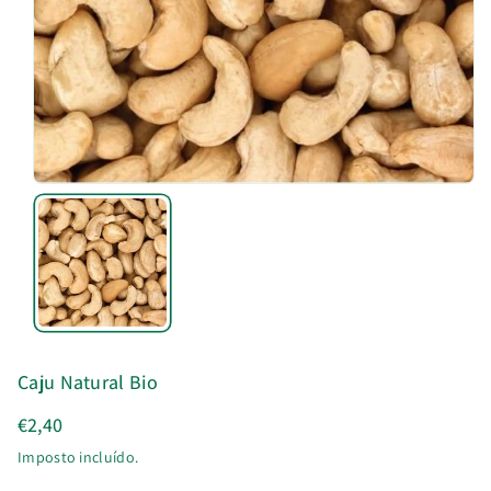
u
t
o
Caju Natural Bio
€2,40
Imposto incluído.