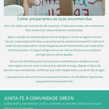
Como preparamos as tuas encomendas
Para nós, todas as encomenda são especiais. Preparamos tudo com muito amor.
Mas sempre em caixas/materiais reutilizados.
Após a receção da mesma separamos os artigos (e vemos se algum está em
rutura). Caso esteja tudo okay avançamos para o acondicionamento (tudo com
materiais deixados pelos nossos fregueses ou de encomendas que recebemos
de fornecedores. Se algum artigo estiver em rutura entramos em contacto
contigo com as várias opções.
Os envios são feitos pelos ctt expresso e normalmente recebes ou uma
mensagem ou um e mail a indicar previsão de entrega. Depois é altura de
abrires a tua encomenda, confirmar que tudo chegou bem, e usufruir dos artigos.
Caso queiras e para nós é muito importante deixa o teu feedback. Esperamos
que gostes tanto quanto nós!
JUNTA-TE À COMUNIDADE GREEN
Subscreve a newsletter e sê o primeiro a receber todas as nossas
ofertas e novidades.