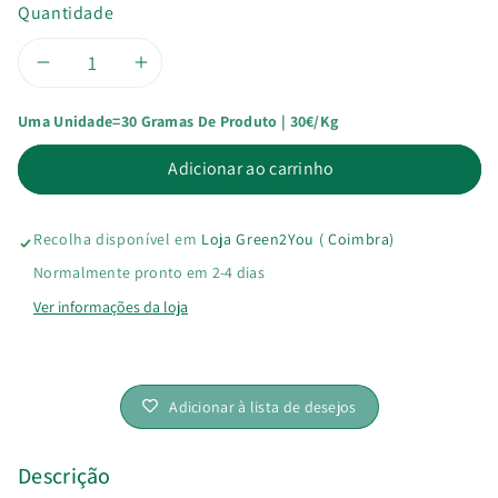
Quantidade
Diminuir
Aumentar
Uma Unidade=30 Gramas De Produto | 30€/kg
a
a
Adicionar ao carrinho
quantidade
quantidade
de
de
Recolha disponível em
Loja Green2You ( Coimbra)
Canela
Canela
Normalmente pronto em 2-4 dias
Ver informações da loja
do
do
Ceilão
Ceilão
Adicionar à lista de desejos
Bio
Bio
Descrição