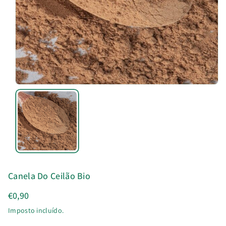
u
t
o
Canela Do Ceilão Bio
€0,90
Imposto incluído.