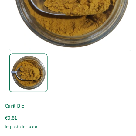
u
t
o
Caril Bio
€0,81
Imposto incluído.