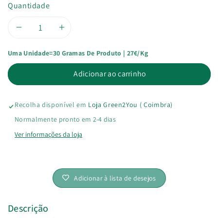
Quantidade
Diminuir
Aumentar
Uma Unidade=30 Gramas De Produto | 27€/kg
a
a
Adicionar ao carrinho
quantidade
quantidade
de
de
Recolha disponível em
Loja Green2You ( Coimbra)
Caril
Caril
Normalmente pronto em 2-4 dias
Ver informações da loja
Bio
Bio
Adicionar à lista de desejos
Descrição