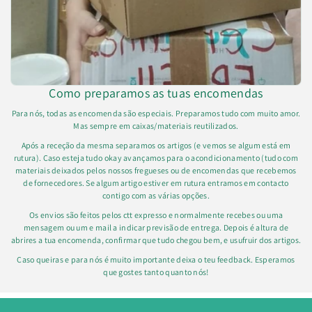
Como preparamos as tuas encomendas
Para nós, todas as encomenda são especiais. Preparamos tudo com muito amor.
Mas sempre em caixas/materiais reutilizados.
Após a receção da mesma separamos os artigos (e vemos se algum está em
rutura). Caso esteja tudo okay avançamos para o acondicionamento (tudo com
materiais deixados pelos nossos fregueses ou de encomendas que recebemos
de fornecedores. Se algum artigo estiver em rutura entramos em contacto
contigo com as várias opções.
Os envios são feitos pelos ctt expresso e normalmente recebes ou uma
mensagem ou um e mail a indicar previsão de entrega. Depois é altura de
abrires a tua encomenda, confirmar que tudo chegou bem, e usufruir dos artigos.
Caso queiras e para nós é muito importante deixa o teu feedback. Esperamos
que gostes tanto quanto nós!