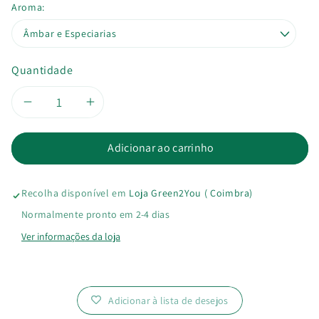
Aroma:
Quantidade
Diminuir
Aumentar
a
a
Adicionar ao carrinho
quantidade
quantidade
Recolha disponível em
Loja Green2You ( Coimbra)
de
de
Normalmente pronto em 2-4 dias
Cera
Cera
Ver informações da loja
Aromática
Aromática
Adicionar à lista de desejos