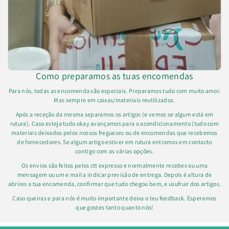
Como preparamos as tuas encomendas
Para nós, todas as encomenda são especiais. Preparamos tudo com muito amor.
Mas sempre em caixas/materiais reutilizados.
Após a receção da mesma separamos os artigos (e vemos se algum está em
rutura). Caso esteja tudo okay avançamos para o acondicionamento (tudo com
materiais deixados pelos nossos fregueses ou de encomendas que recebemos
de fornecedores. Se algum artigo estiver em rutura entramos em contacto
contigo com as várias opções.
Os envios são feitos pelos ctt expresso e normalmente recebes ou uma
mensagem ou um e mail a indicar previsão de entrega. Depois é altura de
abrires a tua encomenda, confirmar que tudo chegou bem, e usufruir dos artigos.
Caso queiras e para nós é muito importante deixa o teu feedback. Esperamos
que gostes tanto quanto nós!