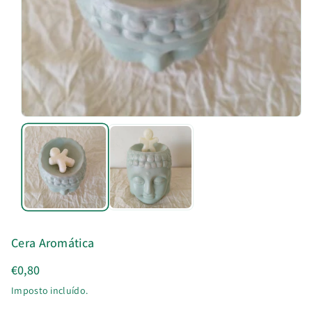
u
t
o
Cera Aromática
€0,80
Imposto incluído.