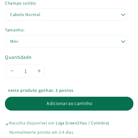
Champo solido:
Tamanho:
Quantidade
Diminuir
Aumentar
a
a
neste produto ganhas: 3 pontos
quantidade
quantidade
Adicionar ao carrinho
de
de
Recolha disponível em
Loja Green2You ( Coimbra)
Champôs
Champôs
Normalmente pronto em 2-4 dias