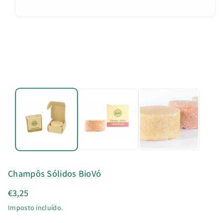
u
t
o
Champôs Sólidos BioVó
€3,25
Imposto incluído.