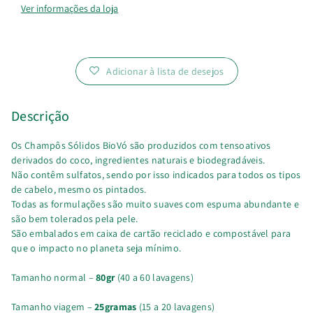
Sólidos
Sólidos
Ver informações da loja
BioVó
BioVó
Adicionar à lista de desejos
Descrição
Os Champôs Sólidos BioVó são produzidos com tensoativos
derivados do coco, ingredientes naturais e biodegradáveis.
Não contêm sulfatos, sendo por isso indicados para todos os tipos
de cabelo, mesmo os pintados.
Todas as formulações são muito suaves com espuma abundante e
são bem tolerados pela pele.
São embalados em caixa de cartão reciclado e compostável para
que o impacto no planeta seja mínimo.
Tamanho normal –
80gr
(40 a 60 lavagens)
Tamanho viagem –
25gramas
(15 a 20 lavagens)