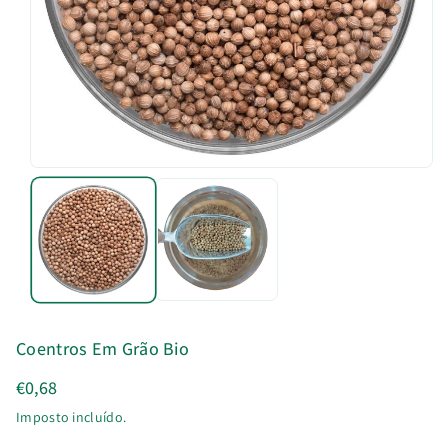
u
t
o
Coentros Em Grão Bio
€0,68
Imposto incluído.