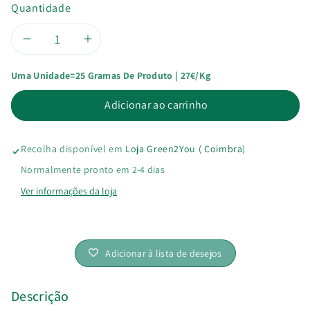
Quantidade
Diminuir
Aumentar
Uma Unidade=25 Gramas De Produto | 27€/kg
a
a
Adicionar ao carrinho
quantidade
quantidade
de
de
Recolha disponível em
Loja Green2You ( Coimbra)
Coentros
Coentros
Normalmente pronto em 2-4 dias
Ver informações da loja
em
em
Grão
Grão
Adicionar à lista de desejos
Bio
Bio
Descrição