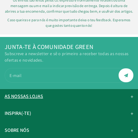
Os envios são feitos pelos ctt expresso e normalmente recebes ou uma
mensagem ou um e mail a indicar previsão de entrega. Depois é altura de
abrires a tua encomenda, confirmar que tudo chegou bem, e usufruir dos artigos.
Caso queiras e para nós é muito importante deixa o teu feedback. Esperamos
que gostes tanto quanto nós!
JUNTA-TE À COMUNIDADE GREEN
Subscreve a newsletter e sê o primeiro a receber todas as nossas
ofertas e novidades.
E-mail
AS NOSSAS LOJAS
INSPIRA(-TE)
SOBRE NÓS