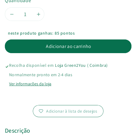
Quantidade
Diminuir
Aumentar
a
a
neste produto ganhas: 85 pontos
quantidade
quantidade
Adicionar ao carrinho
de
de
Recolha disponível em
Loja Green2You ( Coimbra)
Compostor
Compostor
Normalmente pronto em 2-4 dias
Bokashi
Bokashi
Ver informações da loja
Essencial
Essencial
Adicionar à lista de desejos
Descrição