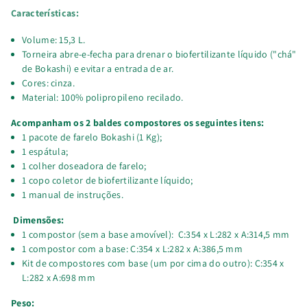
Características:
Volume: 15,3 L.
Torneira abre-e-fecha para drenar o biofertilizante líquido ("chá"
de Bokashi) e evitar a entrada de ar.
Cores: cinza.
Material: 100% polipropileno recilado.
Acompanham os 2 baldes compostores os seguintes itens:
1 pacote de farelo Bokashi (1 Kg);
1 espátula;
1 colher doseadora de farelo;
1 copo coletor de biofertilizante líquido;
1 manual de instruções.
Dimensões:
1 compostor (sem a base amovível): C:354 x L:282 x A:314,5 mm
1 compostor com a base: C:354 x L:282 x A:386,5 mm
Kit de compostores com base (um por cima do outro): C:354 x
L:282 x A:698 mm
Peso: