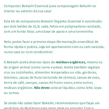
Compostor Bokashi Essencial para compostagem Bokashi no
interior ou exterior da tua casa!
Este kit de compostores Bokashi Organko Essential é constituído
por dois baldes de 15,3L cada, feitos em polipropileno reciclado,
com um fundo falso, uma base de apoio e uma torneirinha.
Nele, podes fazer a primeira etapa (fermentação anaeróbia) de
forma rápida e prática, seja em apartamento com ou sem varanda,
numa casa ou num condomínio!
A Bokashi aceita diversos tipos de
resíduos orgânicos,
mesmo os
de origem animal (como carne e peixe). Aceita também vegetais
crus ou cozinhados, alimentos temperados ou não, gorduras,
laticínios, cascas de fruta (incluindo de citrinos), cascas de ovos,
borra de café, caroços, cascas de frutos secos, entre outros
resíduos orgânicos.
Não deves
colocar líquidos, como leite, sopa
ou sumos.
Se ainda não sabes fazer Bokashi, recomendamos que faças um
workshop da Mudatuga para seres ninja no assunto! Com o