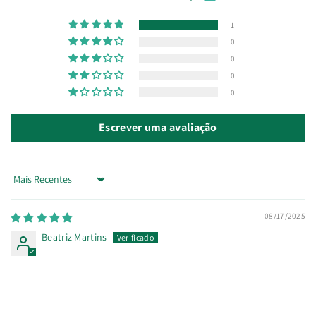
1
0
0
0
0
Escrever uma avaliação
Sort by
08/17/2025
Beatriz Martins