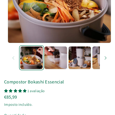
u
t
o
Compostor Bokashi Essencial
1 avaliação
€85,99
Imposto incluído.