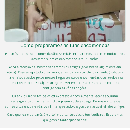
Como preparamos as tuas encomendas
Para nós, todas as encomenda são especiais. Preparamos tudo com muito amor.
Mas sempre em caixas/materiais reutilizados.
Após a receção da mesma separamos os artigos (e vemos se algum está em
rutura). Caso esteja tudo okay avançamos para o acondicionamento (tudo com
materiais deixados pelos nossos fregueses ou de encomendas que recebemos
de fornecedores. Se algum artigo estiver em rutura entramos em contacto
contigo com as várias opções.
Os envios são feitos pelos ctt expresso e normalmente recebes ou uma
mensagem ou um e mail a indicar previsão de entrega. Depois é altura de
abrires a tua encomenda, confirmar que tudo chegou bem, e usufruir dos artigos.
Caso queiras e para nós é muito importante deixa o teu feedback. Esperamos
que gostes tanto quanto nós!