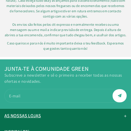
rutura). Caso esteja tudo okay avançamos para o acondicionamento (tudo com
materiais deixados pelos nossos fregueses ou de encomendas que recebemos
de fornecedores. Se algum artigo estiver em rutura entramos em contacto
contigo com as várias opções.
Os envios são feitos pelos ctt expresso e normalmente recebes ou uma
mensagem ou um e mail a indicar previsão de entrega. Depois é altura de
abrires a tua encomenda, confirmar que tudo chegou bem, e usufruir dos artigos.
Caso queiras e para nós é muito importante deixa o teu feedback. Esperamos
que gostes tanto quanto nós!
JUNTA-TE À COMUNIDADE GREEN
Subscreve a newsletter e sê o primeiro a receber todas as nossas
ofertas e novidades.
E-mail
AS NOSSAS LOJAS