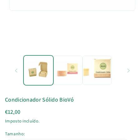
u
t
o
Condicionador Sólido BioVó
€12,00
Imposto incluído.
Tamanho: