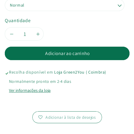
Quantidade
Diminuir
Aumentar
a
a
Adicionar ao carrinho
quantidade
quantidade
Recolha disponível em
Loja Green2You ( Coimbra)
de
de
Normalmente pronto em 2-4 dias
Condicionador
Condicionador
Ver informações da loja
Sólido
Sólido
BioVó
BioVó
Adicionar à lista de desejos