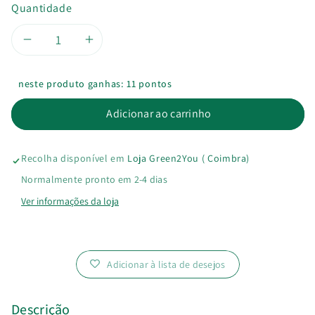
Quantidade
Diminuir
Aumentar
a
a
neste produto ganhas: 11 pontos
quantidade
quantidade
Adicionar ao carrinho
de
de
Recolha disponível em
Loja Green2You ( Coimbra)
Condicionador
Condicionador
Normalmente pronto em 2-4 dias
Sólido
Sólido
Ver informações da loja
Cabelos
Cabelos
Loiros
Loiros
Adicionar à lista de desejos
Descrição