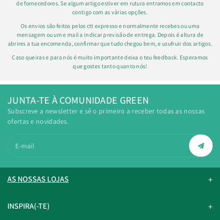
de fornecedores. Se algum artigo estiver em rutura entramos em contacto
contigo com as várias opções.
Os envios são feitos pelos ctt expresso e normalmente recebes ou uma
mensagem ou um e mail a indicar previsão de entrega. Depois é altura de
abrires a tua encomenda, confirmar que tudo chegou bem, e usufruir dos artigos.
Caso queiras e para nós é muito importante deixa o teu feedback. Esperamos
que gostes tanto quanto nós!
JUNTA-TE À COMUNIDADE GREEN
Subscreve a newsletter e sê o primeiro a receber todas as nossas
ofertas e novidades.
E-mail
AS NOSSAS LOJAS
INSPIRA(-TE)