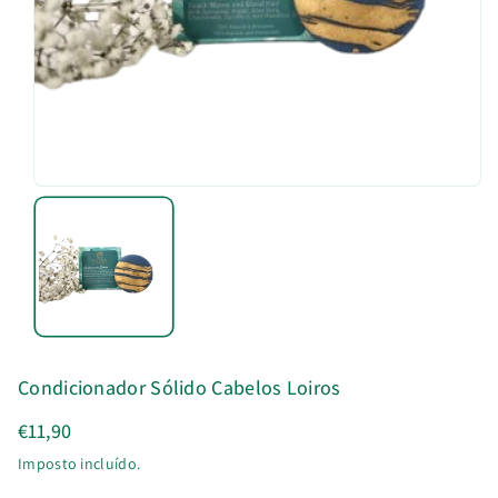
u
t
o
Condicionador Sólido Cabelos Loiros
€11,90
Imposto incluído.