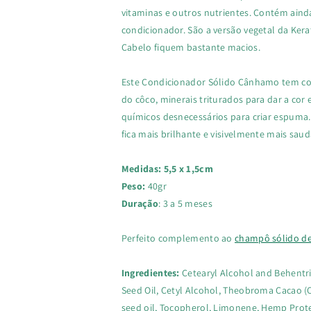
vitaminas e outros nutrientes. Contém ain
condicionador. São a versão vegetal da Kerat
Cabelo fiquem bastante macios.
Este Condicionador Sólido Cânhamo tem com
do côco, minerais triturados para dar a cor
químicos desnecessários para criar espuma.
fica mais brilhante e visivelmente mais saud
Medidas: 5,5 x 1,5cm
Peso:
40gr
Duração
: 3 a 5 meses
Perfeito complemento ao
champô sólido d
Ingredientes:
Cetearyl Alcohol and Behentr
Seed Oil, Cetyl Alcohol, Theobroma Cacao (
seed oil, Tocopherol, Limonene, Hemp Protei