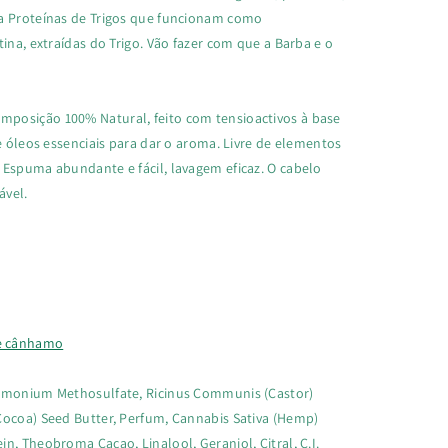
da Proteínas de Trigos que funcionam como
ina, extraídas do Trigo. Vão fazer com que a Barba e o
posição 100% Natural, feito com tensioactivos à base
 e óleos essenciais para dar o aroma. Livre de elementos
 Espuma abundante e fácil, lavagem eficaz. O cabelo
ável.
e cânhamo
imonium Methosulfate, Ricinus Communis (Castor)
Cocoa) Seed Butter, Perfum, Cannabis Sativa (Hemp)
n, Theobroma Cacao, Linalool, Geraniol, Citral, C.I.