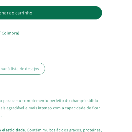
onar ao carrinho
( Coimbra)
or
onar à lista de desejos
do para ser o complemento perfeito do champô sólido
is agradável e mais intenso com a capacidade de ficar
.
 a
elasticidade
. Contém muitos ácidos graxos, proteínas,