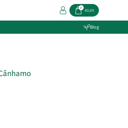
0
€0,00
Blog
 Cânhamo