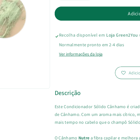
a
a
Adici
quantidade
quantidade
Recolha disponível em
Loja Green2You 
de
de
Normalmente pronto em 2-4 dias
Condicionador
Condicionad
Ver informações da loja
Sólido
Sólido
Adici
Cânhamo
Cânhamo
Descrição
Este Condicionador Sólido Cânhamo é cria
de Cânhamo. Com um aroma mais cítrico, ma
mais tempo no cabelo que o champô Sólido
O Cânhamo
Nutre
a fibra capilar e melhora