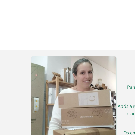
Par
Após a 
o a
Os en