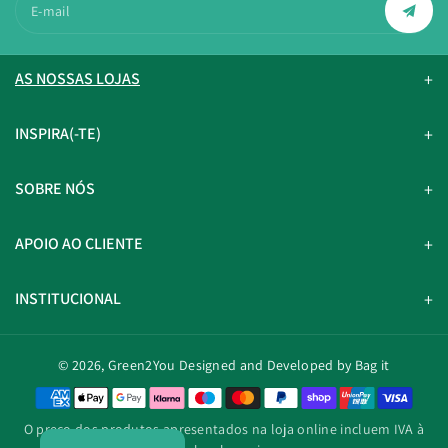
E-mail
AS NOSSAS LOJAS
INSPIRA(-TE)
SOBRE NÓS
APOIO AO CLIENTE
INSTITUCIONAL
© 2026,
Green2You
Designed and Developed by Bag it
M
é
O preço dos produtos apresentados na loja online incluem IVA à
t