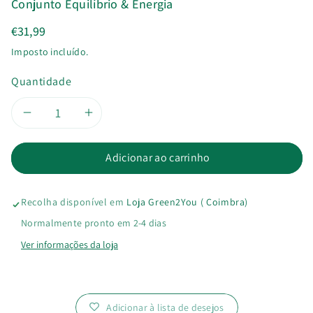
Conjunto Equilíbrio & Energia
€31,99
Imposto incluído.
Quantidade
Diminuir
Aumentar
a
a
Adicionar ao carrinho
quantidade
quantidade
Recolha disponível em
Loja Green2You ( Coimbra)
de
de
Normalmente pronto em 2-4 dias
Conjunto
Conjunto
Ver informações da loja
Equilíbrio
Equilíbrio
&amp;
&amp;
Adicionar à lista de desejos