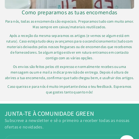
Como preparamos as tuas encomendas
Para nós, todas as encomenda são especiais. Preparamos tudo com muito amor.
Mas sempre em caixas/materiais reutilizados.
Após a receção da mesma separamos os artigos (e vemos se algum está em
rutura). Caso esteja tudo okay avançamos para o acondicionamento (tudo com
materiais deixados pelos nossos fregueses ou de encomendas que recebemos
de fornecedores. Se algum artigo estiver em rutura entramos em contacto
contigo com as várias opções.
Os envios são feitos pelos ctt expresso e normalmente recebes ou uma
mensagem ou um e mail a indicar previsão de entrega. Depois é altura de
abrires a tua encomenda, confirmar que tudo chegou bem, e usufruir dos artigos.
Caso queiras e para nós é muito importante deixa o teu feedback. Esperamos
que gostes tanto quanto nós!
JUNTA-TE À COMUNIDADE GREEN
Subscreve a newsletter e sê o primeiro a receber todas as nossas
ofertas e novidades.