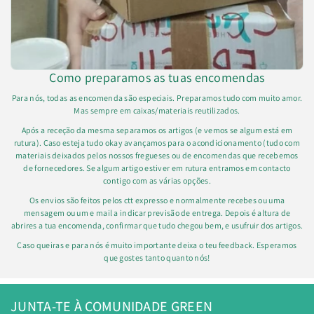
Como preparamos as tuas encomendas
Para nós, todas as encomenda são especiais. Preparamos tudo com muito amor.
Mas sempre em caixas/materiais reutilizados.
Após a receção da mesma separamos os artigos (e vemos se algum está em
rutura). Caso esteja tudo okay avançamos para o acondicionamento (tudo com
materiais deixados pelos nossos fregueses ou de encomendas que recebemos
de fornecedores. Se algum artigo estiver em rutura entramos em contacto
contigo com as várias opções.
Os envios são feitos pelos ctt expresso e normalmente recebes ou uma
mensagem ou um e mail a indicar previsão de entrega. Depois é altura de
abrires a tua encomenda, confirmar que tudo chegou bem, e usufruir dos artigos.
Caso queiras e para nós é muito importante deixa o teu feedback. Esperamos
que gostes tanto quanto nós!
JUNTA-TE À COMUNIDADE GREEN