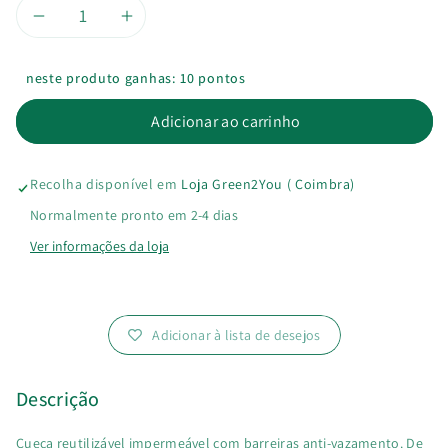
Diminuir
Aumentar
a
a
neste produto ganhas: 10 pontos
quantidade
quantidade
Adicionar ao carrinho
de
de
Recolha disponível em
Loja Green2You ( Coimbra)
Cueca
Cueca
Normalmente pronto em 2-4 dias
Reutilizável
Reutilizável
Ver informações da loja
Impermeável
Impermeável
Adicionar à lista de desejos
Descrição
Cueca reutilizável impermeável com barreiras anti-vazamento. De