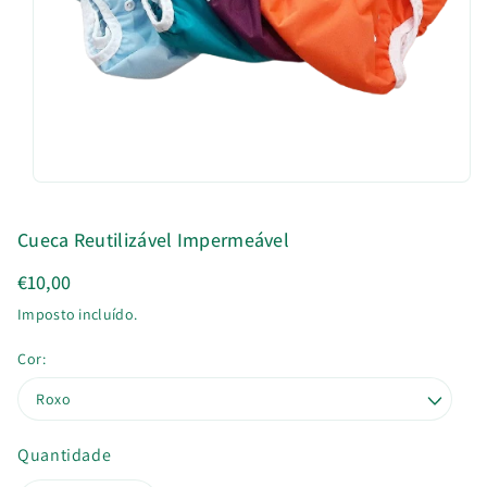
u
t
o
Cueca Reutilizável Impermeável
€10,00
Imposto incluído.
Cor:
Quantidade