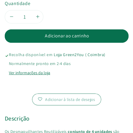
Quantidade
Diminuir
Aumentar
a
a
Adicionar ao carrinho
quantidade
quantidade
Recolha disponível em
Loja Green2You ( Coimbra)
de
de
Normalmente pronto em 2-4 dias
Desmaquilhantes
Desmaquilhantes
Ver informações da loja
Reutilizáveis
Reutilizáveis
Adicionar à lista de desejos
Descrição
Os Desmaquilhantes Reutilizáveis
conjunto de 4 unidades
são