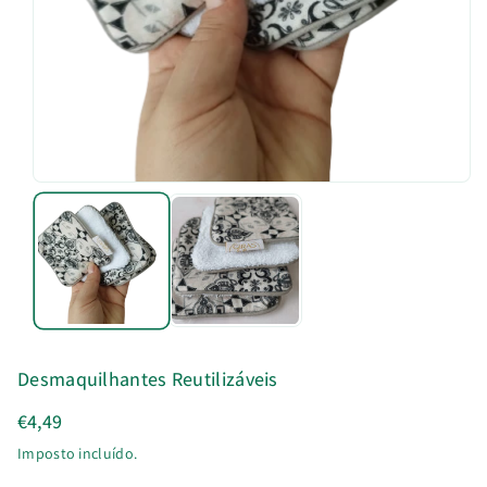
u
t
o
Desmaquilhantes Reutilizáveis
€4,49
Imposto incluído.