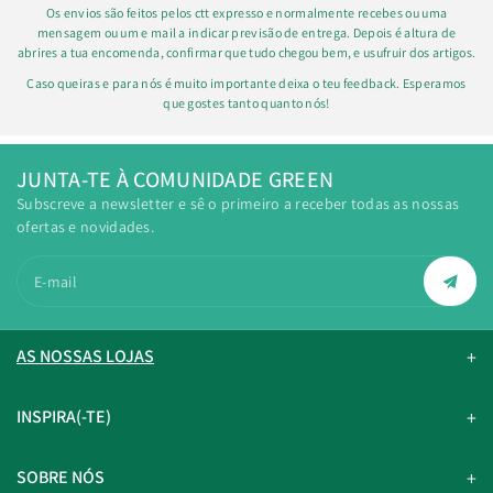
Os envios são feitos pelos ctt expresso e normalmente recebes ou uma
mensagem ou um e mail a indicar previsão de entrega. Depois é altura de
abrires a tua encomenda, confirmar que tudo chegou bem, e usufruir dos artigos.
Caso queiras e para nós é muito importante deixa o teu feedback. Esperamos
que gostes tanto quanto nós!
JUNTA-TE À COMUNIDADE GREEN
Subscreve a newsletter e sê o primeiro a receber todas as nossas
ofertas e novidades.
E-mail
AS NOSSAS LOJAS
INSPIRA(-TE)
SOBRE NÓS