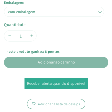
Embalagem:
Quantidade
Diminuir
Aumentar
a
a
neste produto ganhas: 8 pontos
quantidade
quantidade
Adicionar ao carrinho
de
de
Desodorizante
Desodorizante
Receber alerta quando disponível
em
em
barra
barra
Adicionar à lista de desejos