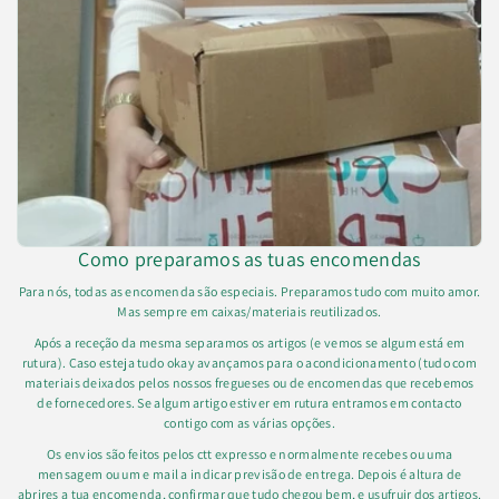
Como preparamos as tuas encomendas
Para nós, todas as encomenda são especiais. Preparamos tudo com muito amor.
Mas sempre em caixas/materiais reutilizados.
Após a receção da mesma separamos os artigos (e vemos se algum está em
rutura). Caso esteja tudo okay avançamos para o acondicionamento (tudo com
materiais deixados pelos nossos fregueses ou de encomendas que recebemos
de fornecedores. Se algum artigo estiver em rutura entramos em contacto
contigo com as várias opções.
Os envios são feitos pelos ctt expresso e normalmente recebes ou uma
mensagem ou um e mail a indicar previsão de entrega. Depois é altura de
abrires a tua encomenda, confirmar que tudo chegou bem, e usufruir dos artigos.