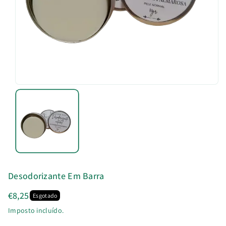
u
t
o
Desodorizante Em Barra
€8,25
Esgotado
Imposto incluído.