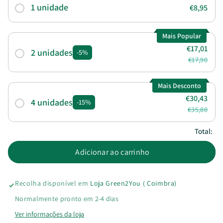
1 unidade
€8,95
quantidade
quantidade
de
de
Mais Popular
€17,01
Detergente
2 unidades
Detergente
-5%
€17,90
em
em
Mais Desconto
tiras
tiras
€30,43
4 unidades
-15%
€35,80
Roupa
Roupa
Total:
Adicionar ao carrinho
Recolha disponível em
Loja Green2You ( Coimbra)
Normalmente pronto em 2-4 dias
Ver informações da loja