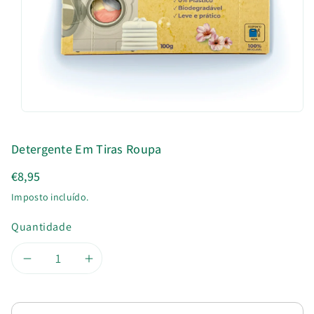
u
t
o
Detergente Em Tiras Roupa
€8,95
Imposto incluído.
Quantidade
Diminuir
Aumentar
a
a