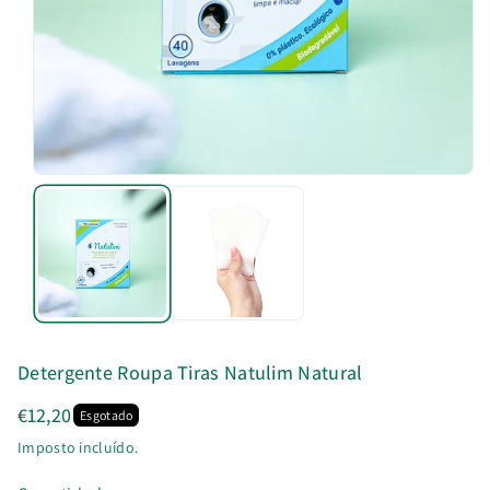
u
t
o
Detergente Roupa Tiras Natulim Natural
€12,20
Esgotado
Imposto incluído.