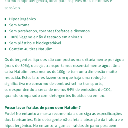
Fórmula hipoalergénica, ideal para as peles mais delicadas e
sensíveis.
Hipoalergénico
Sem Aroma
Sem parabenos, corantes
fosfatos e dioxanos
100% Vegano e não é testado
em animais
Sem plástico e
​b
iodegradável
Contém 40 tiras Natulim
Os detergentes líquidos são compostos maioritariamente por água
(mais de 80%), ou seja, transportamos essencialmente água. Uma
caixa Natulim pesa menos de 100gr e tem uma dimensão muito
reduzida. Estes fatores fazem com que haja uma redução
significativa no consumo de combustível no transporte,
correspondendo a cerca de menos 94% de emissões de CO2,
quando comparado com detergentes líquidos ou em pó.
Posso lavar fraldas de pano com Natulim?
Pode! No entanto a marca recomenda a que siga as especificações
dos fabricantes. Este detergente não afeta a absorção da fralda e é
hipoalergénico. No entanto, algumas fraldas de pano possuem