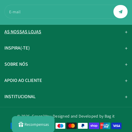
E-mail
AS NOSSAS LOJAS
INSPIRA(-TE)
SOBRE NÓS
APOIO AO CLIENTE
INSTITUCIONAL
© 2026,
Green2You
Designed and Developed by Bag it
Recompensas
M
é