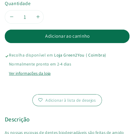
Quantidade
Diminuir
Aumentar
a
a
Adicionar ao carrinho
quantidade
quantidade
Recolha disponível em
Loja Green2You ( Coimbra)
de
de
Normalmente pronto em 2-4 dias
Escova
Escova
Ver informações da loja
de
de
Dentes
Dentes
Adicionar à lista de desejos
Ecológica
Ecológica
Descrição
Elefante
Elefante
As nossas escovas de dentes biodegradáveis são feitas de amido