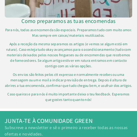
Como preparamos as tuas encomendas
Para nós, todas as encomenda são especiais. Preparamos tudo com muito amor.
Mas sempre em caixas/materiais reutilizados.
Após a receção da mesma separamos os artigos (e vemos se algum está em
rutura). Caso esteja tudo okay avançamos para o acondicionamento (tudo com
materiais deixados pelos nossos fregueses ou de encomendas que recebemos
de fornecedores. Se algum artigo estiver em rutura entramos em contacto
contigo com as várias opções.
Os envios são feitos pelos ctt expresso e normalmente recebes ou uma
mensagem ou um e mail a indicar previsão de entrega. Depois é altura de
abrires a tua encomenda, confirmar que tudo chegou bem, e usufruir dos artigos.
Caso queiras e para nós é muito importante deixa o teu feedback. Esperamos
que gostes tanto quanto nós!
JUNTA-TE À COMUNIDADE GREEN
Subscreve a newsletter e sê o primeiro a receber todas as nossas
ofertas e novidades.