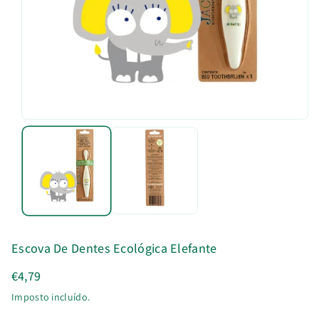
u
t
o
Escova De Dentes Ecológica Elefante
€4,79
Imposto incluído.