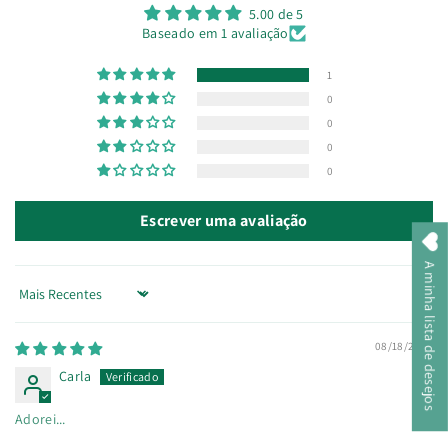
5.00 de 5
Baseado em 1 avaliação
1
0
0
0
0
Escrever uma avaliação
A minha lista de desejos
Sort by
08/18/2025
Carla
Adorei...