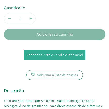
Quantidade
Diminuir
Aumentar
a
a
Adicionar ao carrinho
quantidade
quantidade
de
de
Receber alerta quando disponível
Esfoliante
Esfoliante
Corporal
Corporal
Adicionar à lista de desejos
Biovó
Biovó
Descrição
Esfoliante corporal com Sal de Rio Maior, manteiga de cacau
biológica, óleo de grainha de uva e óleos essenciais de alfazema e