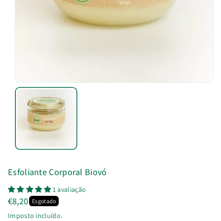
u
t
o
Esfoliante Corporal Biovó
1 avaliação
€8,20
Esgotado
Imposto incluído.