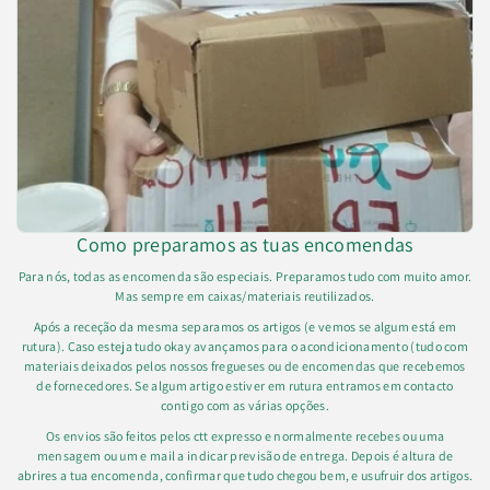
Como preparamos as tuas encomendas
Para nós, todas as encomenda são especiais. Preparamos tudo com muito amor.
Mas sempre em caixas/materiais reutilizados.
Após a receção da mesma separamos os artigos (e vemos se algum está em
rutura). Caso esteja tudo okay avançamos para o acondicionamento (tudo com
materiais deixados pelos nossos fregueses ou de encomendas que recebemos
de fornecedores. Se algum artigo estiver em rutura entramos em contacto
contigo com as várias opções.
Os envios são feitos pelos ctt expresso e normalmente recebes ou uma
mensagem ou um e mail a indicar previsão de entrega. Depois é altura de
abrires a tua encomenda, confirmar que tudo chegou bem, e usufruir dos artigos.