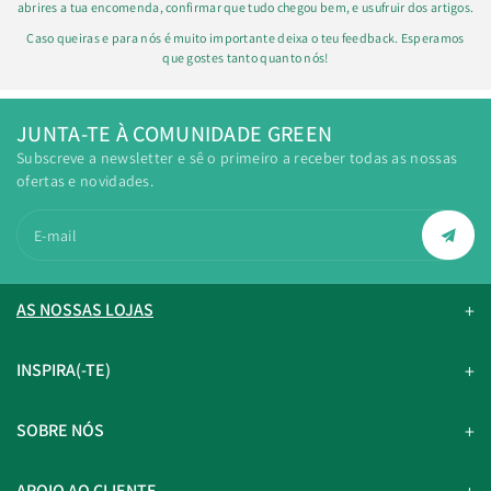
abrires a tua encomenda, confirmar que tudo chegou bem, e usufruir dos artigos.
Caso queiras e para nós é muito importante deixa o teu feedback. Esperamos
que gostes tanto quanto nós!
JUNTA-TE À COMUNIDADE GREEN
Subscreve a newsletter e sê o primeiro a receber todas as nossas
ofertas e novidades.
E-mail
AS NOSSAS LOJAS
INSPIRA(-TE)
SOBRE NÓS
APOIO AO CLIENTE