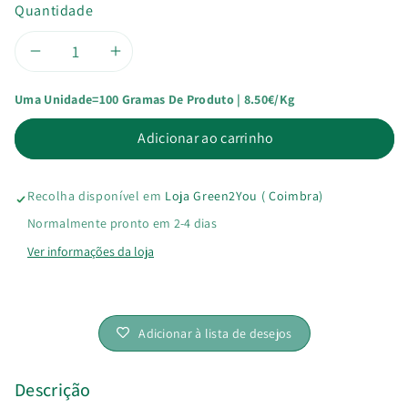
Quantidade
Diminuir
Aumentar
Uma Unidade=100 Gramas De Produto | 8.50€/kg
a
a
Adicionar ao carrinho
quantidade
quantidade
de
de
Recolha disponível em
Loja Green2You ( Coimbra)
Flocos
Flocos
Normalmente pronto em 2-4 dias
Ver informações da loja
de
de
Trigo
Trigo
Adicionar à lista de desejos
Sarraceno
Sarraceno
Bio
Bio
Descrição