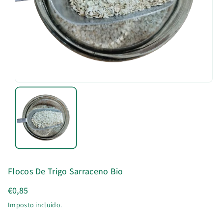
u
t
o
Flocos De Trigo Sarraceno Bio
€0,85
Imposto incluído.