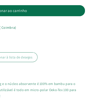
onar ao carrinho
( Coimbra)
onar à lista de desejos
15kg e o núcleo absorvente é 100% em bambu para o
utilizável é todo em micro-polar Oeko-Tex 100 para
!