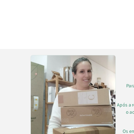
Par
Após a 
o a
Os en