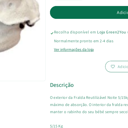
a
a
Adici
quantidade
quantidade
Recolha disponível em
Loja Green2You 
de
de
Normalmente pronto em 2-4 dias
Fralda
Fralda
Ver informações da loja
Reutilizável
Reutilizável
Adici
Noite
Noite
5/15kg
5/15kg
Descrição
O exterior da Fralda Reutilizável Noite 5/
máximo de absorção. O interior da fralda re
manter o rabinho do seu bébé sempre seco
5/15 Kg