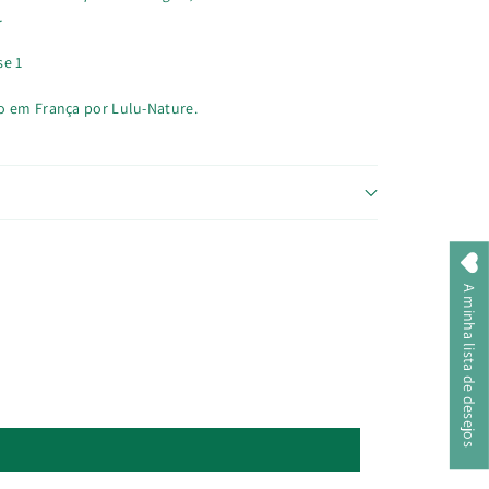
.
se 1
o em França por Lulu-Nature.
A minha lista de desejos