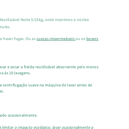
Reutilizável Noite 5/15kg, onde inserimos o núcleo
muito.
o haver fugas. Ou as
cuecas impermeáveis
ou os
boxers
avar e secar a fralda reutilizável absorvente pelo menos
a às 10 lavagens.
 centrifugação suave na máquina de lavar antes de
as.
cado ocasionalmente.
ra limitar o impacto ecológico, lavar ocasionalmente a