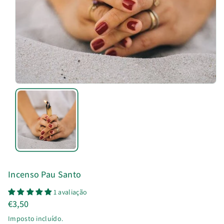
u
t
o
Incenso Pau Santo
1 avaliação
€3,50
Imposto incluído.