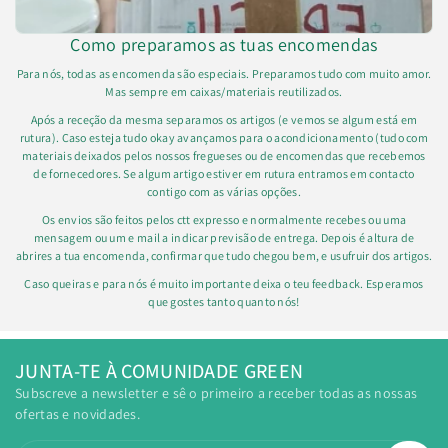
Como preparamos as tuas encomendas
Para nós, todas as encomenda são especiais. Preparamos tudo com muito amor.
Mas sempre em caixas/materiais reutilizados.
Após a receção da mesma separamos os artigos (e vemos se algum está em
rutura). Caso esteja tudo okay avançamos para o acondicionamento (tudo com
materiais deixados pelos nossos fregueses ou de encomendas que recebemos
de fornecedores. Se algum artigo estiver em rutura entramos em contacto
contigo com as várias opções.
Os envios são feitos pelos ctt expresso e normalmente recebes ou uma
mensagem ou um e mail a indicar previsão de entrega. Depois é altura de
abrires a tua encomenda, confirmar que tudo chegou bem, e usufruir dos artigos.
Caso queiras e para nós é muito importante deixa o teu feedback. Esperamos
que gostes tanto quanto nós!
JUNTA-TE À COMUNIDADE GREEN
Subscreve a newsletter e sê o primeiro a receber todas as nossas
ofertas e novidades.