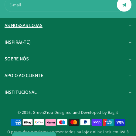
E-mail
AS NOSSAS LOJAS
INSPIRA(-TE)
SOBRE NÓS
APOIO AO CLIENTE
INSTITUCIONAL
© 2026,
Green2You
Designed and Developed by Bag it
M
é
O preço dos produtos apresentados na loja online incluem IVA à
t