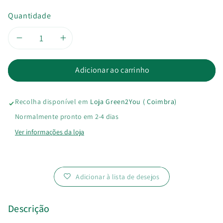
Quantidade
Diminuir
Aumentar
a
a
Adicionar ao carrinho
quantidade
quantidade
Recolha disponível em
Loja Green2You ( Coimbra)
de
de
Normalmente pronto em 2-4 dias
Incenso
Incenso
Ver informações da loja
Pau
Pau
Santo
Santo
Adicionar à lista de desejos
Descrição