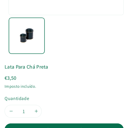
u
t
o
Lata Para Chá Preta
€3,50
Imposto incluído.
Quantidade
Diminuir
Aumentar