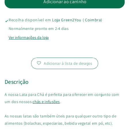
a
a
Adicionar ao carrinho
quantidade
quantidade
Recolha disponível em
Loja Green2You ( Coimbra)
de
de
Normalmente pronto em 2-4 dias
Lata
Lata
Ver informações da loja
para
para
Chá
Chá
Adicionar à lista de desejos
Preta
Preta
Descrição
A nossa Lata para Chá é perfeita para oferecer em conjunto com
um dos nossos
chás e infusões
.
As nossas latas são também úteis para qualquer outro tipo de
alimentos (bolachas, especiarias, bebida vegetal em pó, etc).