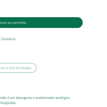
onar ao carrinho
( Coimbra)
onar à lista de desejos
mão é um detergente e ambientador ecológico
fungicidas.