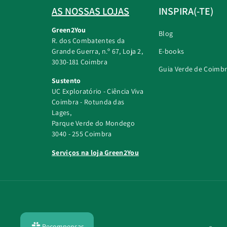
AS NOSSAS LOJAS
INSPIRA(-TE)
Green2You
Blog
R. dos Combatentes da
Grande Guerra, n.º 67, Loja 2,
E-books
3030-181 Coimbra
Guia Verde de Coimb
Sustento
UC Exploratório - Ciência Viva
Coimbra - Rotunda das
Lages,
Parque Verde do Mondego
3040 - 255 Coimbra
Serviços na loja Green2You
Recompensas