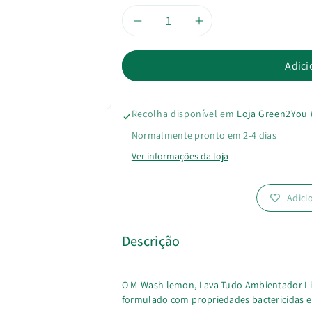
Diminuir
Aumentar
a
a
Adici
quantidade
quantidade
Recolha disponível em
Loja Green2You 
de
de
Normalmente pronto em 2-4 dias
Lava
Lava
Ver informações da loja
Tudo
Tudo
Adici
Ambientador
Ambientador
Limão
Limão
Descrição
O M-Wash lemon, Lava Tudo Ambientador Li
formulado com propriedades bactericidas e 