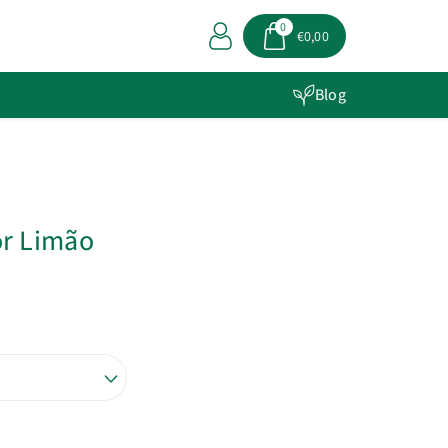
0
€0,00
Blog
r Limão